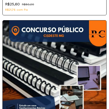
R$25,60
R$80,00
R$21,76
com
Pix