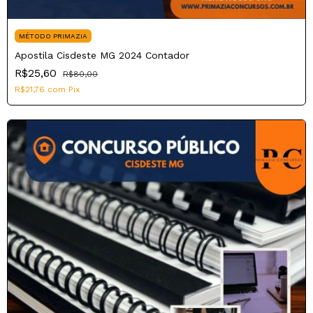
MÉTODO PRIMAZIA
Apostila Cisdeste MG 2024 Contador
R$25,60
R$80,00
R$21,76
com
Pix