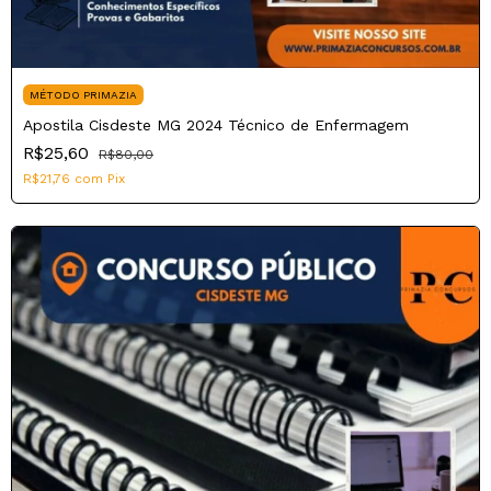
MÉTODO PRIMAZIA
Apostila Cisdeste MG 2024 Técnico de Enfermagem
R$25,60
R$80,00
R$21,76
com
Pix