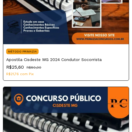
MÉTODO PRIMAZIA
Apostila Cisdeste MG 2024 Condutor Socorrista
R$25,60
R$80,00
R$21,76
com
Pix