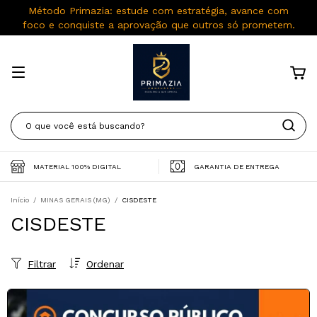
Método Primazia: estude com estratégia, avance com
foco e conquiste a aprovação que outros só prometem.
MATERIAL 100% DIGITAL
GARANTIA DE ENTREGA
Início
/
MINAS GERAIS (MG)
/
CISDESTE
CISDESTE
Filtrar
Ordenar