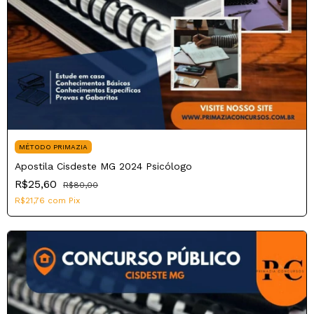
MÉTODO PRIMAZIA
Apostila Cisdeste MG 2024 Psicólogo
R$25,60
R$80,00
R$21,76
com
Pix