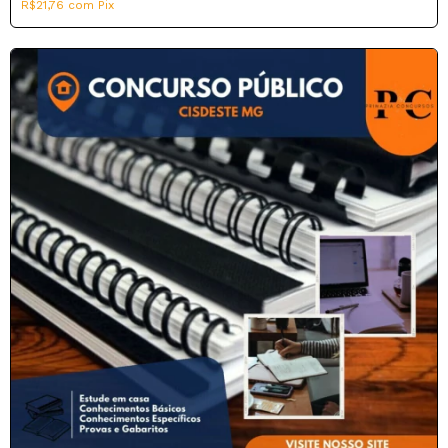
R$21,76
com
Pix