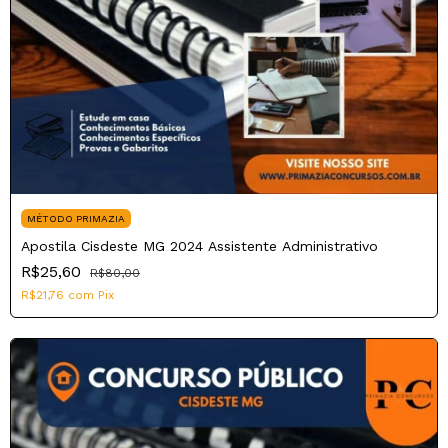
MÉTODO PRIMAZIA
Apostila Cisdeste MG 2024 Assistente Administrativo
R$25,60
R$80,00
R$21,76
com
Pix