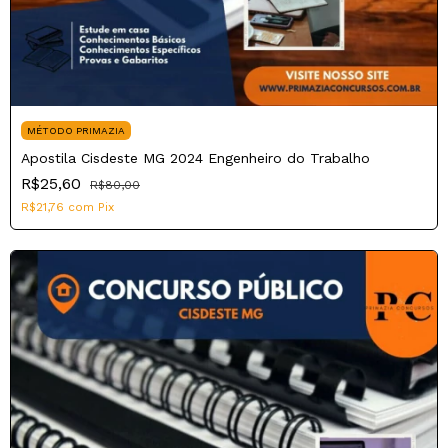
MÉTODO PRIMAZIA
Apostila Cisdeste MG 2024 Engenheiro do Trabalho
R$25,60
R$80,00
R$21,76
com
Pix