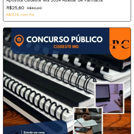
R$25,60
R$80,00
R$21,76
com
Pix