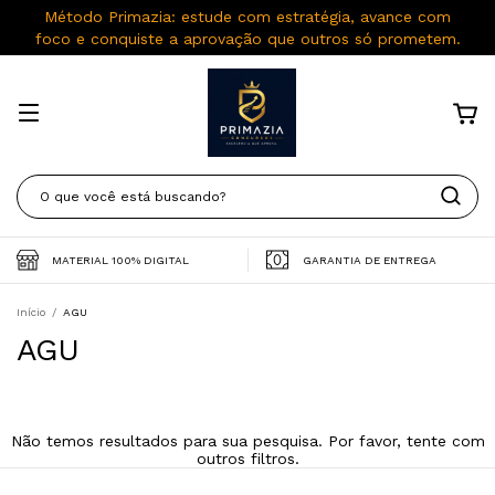
Método Primazia: estude com estratégia, avance com
foco e conquiste a aprovação que outros só prometem.
MATERIAL 100% DIGITAL
GARANTIA DE ENTREGA
Início
/
AGU
AGU
Não temos resultados para sua pesquisa. Por favor, tente com
outros filtros.