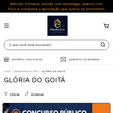
Método Primazia: estude com estratégia, avance com
foco e conquiste a aprovação que outros só prometem.
MATERIAL 100% DIGITAL
GARANTIA DE ENTREGA
Início
/
PERNAMBUCO (PE)
/
GLÓRIA DO GOITÁ
GLÓRIA DO GOITÁ
Filtrar
Ordenar