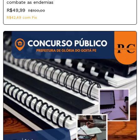
combate as endemias
R$49,99
R$100,00
R$42,49
com
Pix