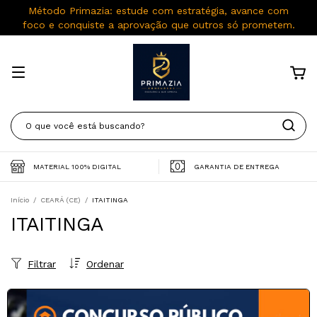
Método Primazia: estude com estratégia, avance com
foco e conquiste a aprovação que outros só prometem.
MATERIAL 100% DIGITAL
GARANTIA DE ENTREGA
Início
/
CEARÁ (CE)
/
ITAITINGA
ITAITINGA
Filtrar
Ordenar