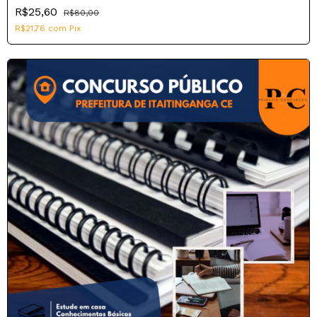
R$25,60
R$80,00
R$21,76
com
Pix