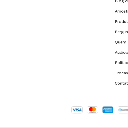
Blog d
Amostr
Produ
Pergun
Quem 
Audiob
Políti
Trocas
Conta