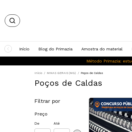
Início
Blog do Primazia
Amostra do material
Método Primazia: estu
Início
/
MINAS GERAIS (MG)
/
Poços de Caldas
Poços de Caldas
Filtrar por
Preço
De
Até