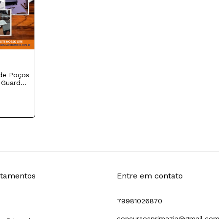
 de Poços
 Guarda
tamentos
Entre em contato
79981026870
concursosprimazia@gmail.co