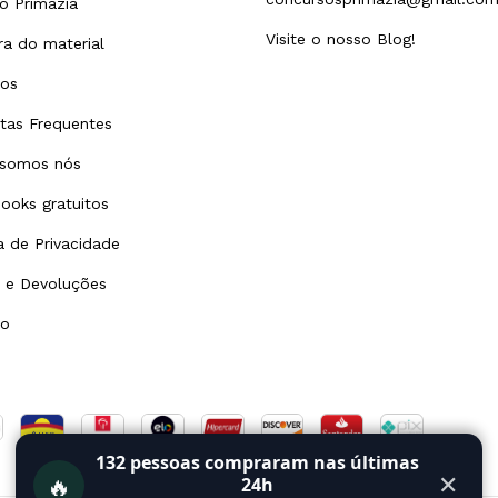
o Primazia
Visite o nosso Blog!
a do material
tos
tas Frequentes
somos nós
ooks gratuitos
ca de Privacidade
 e Devoluções
to
132
pessoas compraram nas últimas
🔥
✕
24h