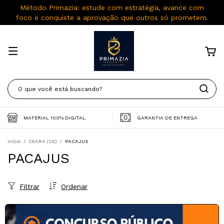
Método Primazia: estude com estratégia, avance com
foco e conquiste a aprovação que outros só prometem.
MATERIAL 100% DIGITAL
GARANTIA DE ENTREGA
Início
/
CEARÁ (CE)
/
PACAJUS
PACAJUS
Filtrar
Ordenar