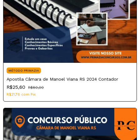
MÉTODO PRIMAZIA
Apostila Câmara de Manoel Viana RS 2024 Contador
R$25,60
R$80,00
R$21,76
com
Pix