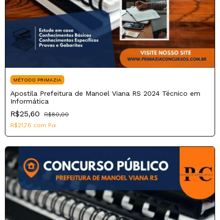
MÉTODO PRIMAZIA
Apostila Prefeitura de Manoel Viana RS 2024 Técnico em
Informática
R$25,60
R$80,00
R$21,76
com
Pix