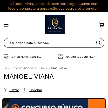
Método Primazia: estude com estratégia, avance com
foco e conquiste a aprovação que outros só prometem.
MATERIAL 100% DIGITAL
GARANTIA DE ENTREGA
Início
/
RIO GRANDE DO SUL (RS)
/
MANOEL VIANA
MANOEL VIANA
Filtrar
Ordenar