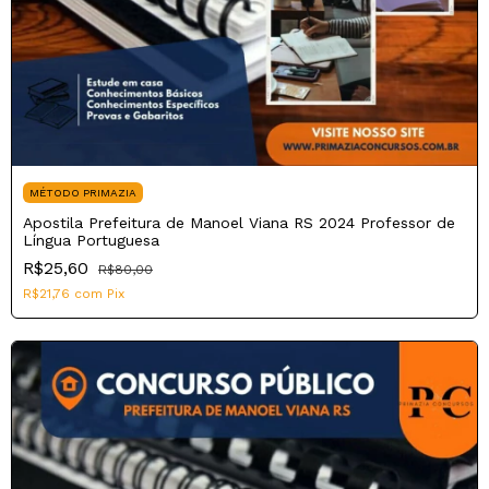
MÉTODO PRIMAZIA
Apostila Prefeitura de Manoel Viana RS 2024 Professor de
Língua Portuguesa
R$25,60
R$80,00
R$21,76
com
Pix