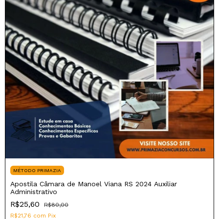
MÉTODO PRIMAZIA
Apostila Câmara de Manoel Viana RS 2024 Auxiliar
Administrativo
R$25,60
R$80,00
R$21,76
com
Pix