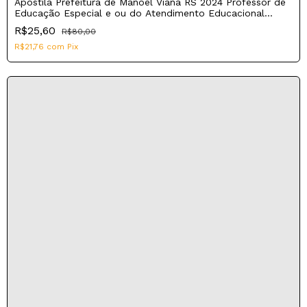
Apostila Prefeitura de Manoel Viana RS 2024 Professor de
Educação Especial e ou do Atendimento Educacional
Especializado AEE
R$25,60
R$80,00
R$21,76
com
Pix