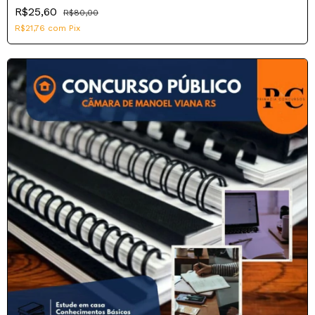
R$25,60
R$80,00
R$21,76
com
Pix