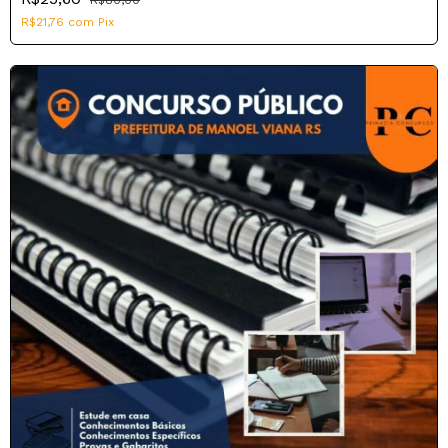
R$21,76
com
Pix