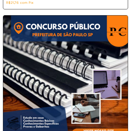
R$21,76
com
Pix