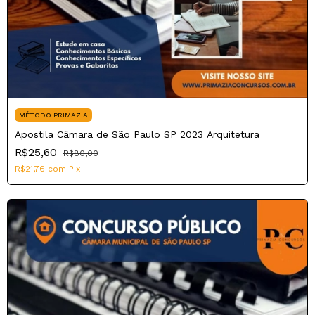
MÉTODO PRIMAZIA
Apostila Câmara de São Paulo SP 2023 Arquitetura
R$25,60
R$80,00
R$21,76
com
Pix