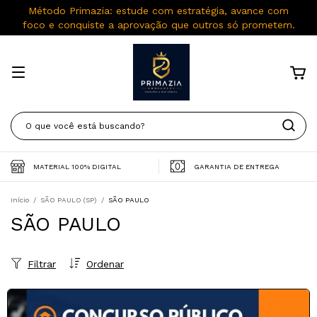
Método Primazia: estude com estratégia, avance com
foco e conquiste a aprovação que outros só prometem.
MATERIAL 100% DIGITAL
GARANTIA DE ENTREGA
Início
/
SÃO PAULO (SP)
/
SÃO PAULO
SÃO PAULO
Filtrar
Ordenar