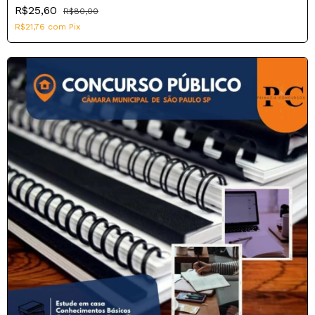
R$25,60
R$80,00
R$21,76
com
Pix