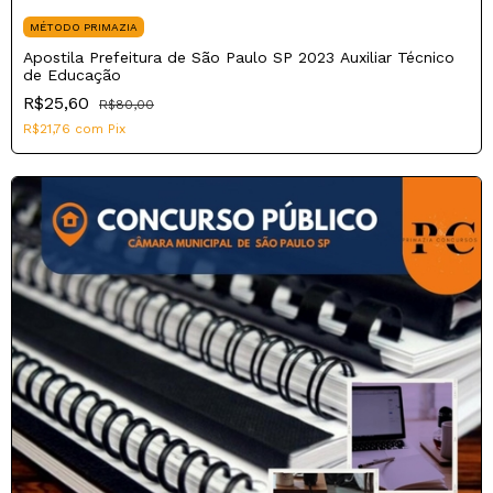
MÉTODO PRIMAZIA
Apostila Prefeitura de São Paulo SP 2023 Auxiliar Técnico
de Educação
R$25,60
R$80,00
R$21,76
com
Pix