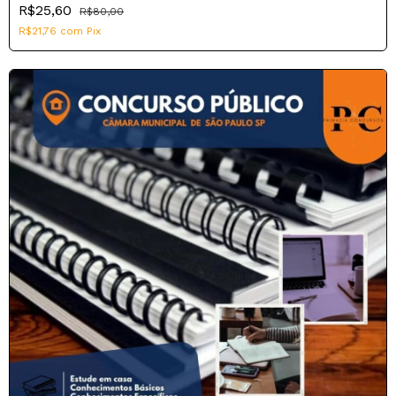
R$25,60
R$80,00
R$21,76
com
Pix