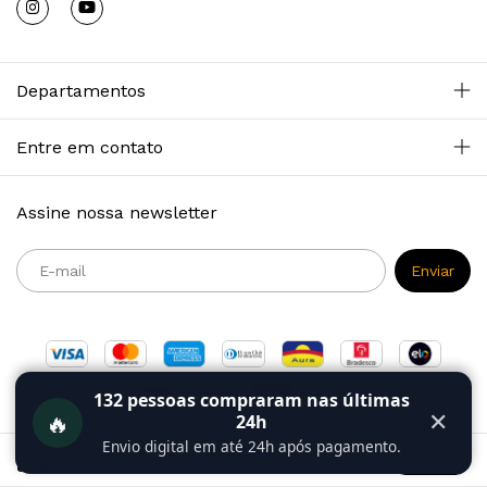
Departamentos
Entre em contato
Assine nossa newsletter
132
pessoas compraram nas últimas
🔥
✕
24h
Envio digital em até 24h após pagamento.
Ao navegar por este site
você aceita o uso de
Entendi
cookies
para agilizar a sua experiência de compra.