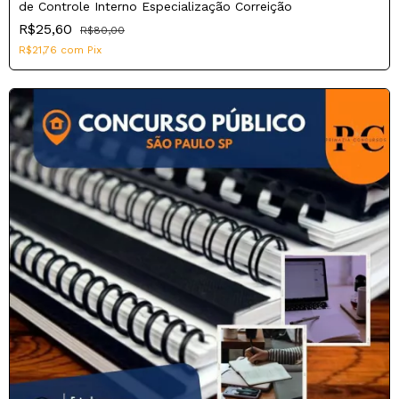
de Controle Interno Especialização Correição
R$25,60
R$80,00
R$21,76
com
Pix