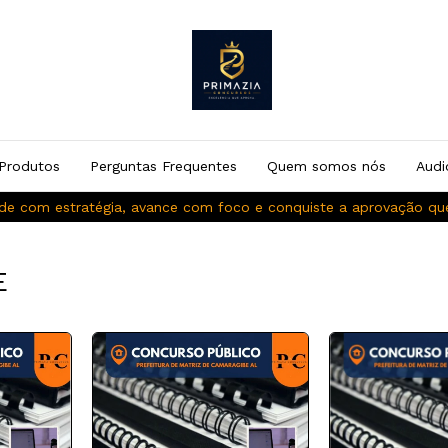
Produtos
Perguntas Frequentes
Quem somos nós
Audi
de com estratégia, avance com foco e conquiste a aprovação q
E