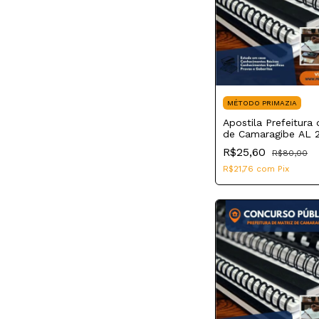
MÉTODO PRIMAZIA
Apostila Prefeitura 
de Camaragibe AL 
Vigilante Escolar
R$25,60
R$80,00
R$21,76
com
Pix