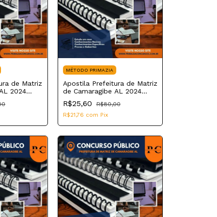
MÉTODO PRIMAZIA
ura de Matriz
Apostila Prefeitura de Matriz
AL 2024
de Camaragibe AL 2024
r
Cuidador Escolar
R$25,60
00
R$80,00
R$21,76
com
Pix