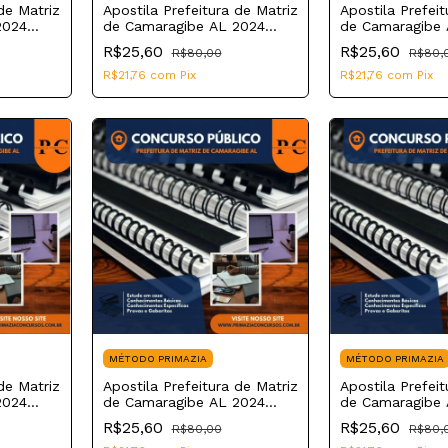
de Matriz
Apostila Prefeitura de Matriz
Apostila Prefeit
2024
de Camaragibe AL 2024
de Camaragibe 
agem
Auxiliar de Farmácia
Auxiliar de Cons
R$25,60
R$25,60
R$80,00
R$80,
Dentário
R$21,76
com
Pix
R$21,76
com
Pix
MÉTODO PRIMAZIA
MÉTODO PRIMAZIA
de Matriz
Apostila Prefeitura de Matriz
Apostila Prefeit
2024
de Camaragibe AL 2024
de Camaragibe 
vo
Auxiliar de Serviços Gerais
Professor de M
R$25,60
R$25,60
R$80,00
R$80,