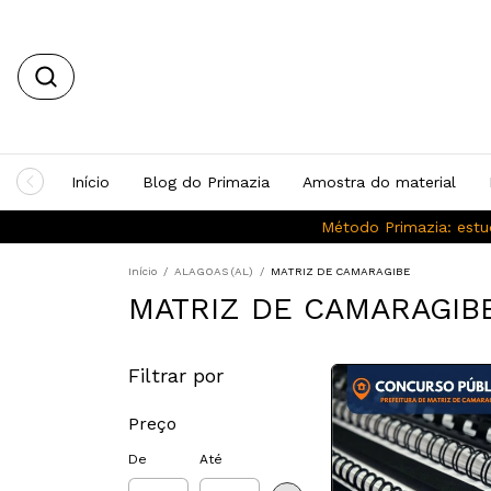
Início
Blog do Primazia
Amostra do material
Método Primazia: estu
Início
/
ALAGOAS (AL)
/
MATRIZ DE CAMARAGIBE
MATRIZ DE CAMARAGIB
Filtrar por
Preço
De
Até