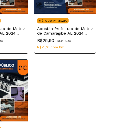
MÉTODO PRIMAZIA
ura de Matriz
Apostila Prefeitura de Matriz
AL 2024
de Camaragibe AL 2024
ar
Auxiliar de Serviços
R$25,60
00
R$80,00
Educacionais
R$21,76
com
Pix