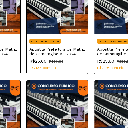
MÉTODO PRIMAZIA
MÉTODO PRIMAZIA
de Matriz
Apostila Prefeitura de Matriz
Apostila Prefeit
2024
de Camaragibe AL 2024
de Camaragibe 
Secretário Escolar
Inspetor Escola
R$25,60
R$25,60
R$80,00
R$80,
R$21,76
com
Pix
R$21,76
com
Pix