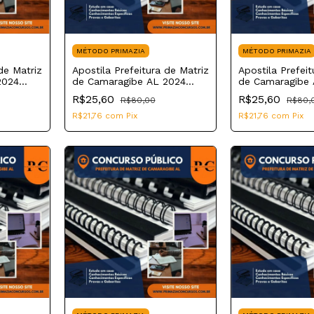
MÉTODO PRIMAZIA
MÉTODO PRIMAZIA
de Matriz
Apostila Prefeitura de Matriz
Apostila Prefeit
2024
de Camaragibe AL 2024
de Camaragibe 
Assistente Administrativo
Motorista Escol
R$25,60
R$25,60
R$80,00
R$80,
Educacional
R$21,76
com
Pix
R$21,76
com
Pix