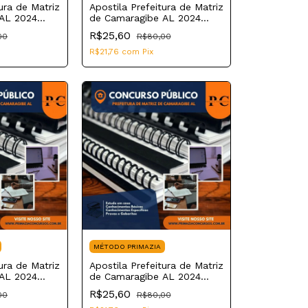
ura de Matriz
Apostila Prefeitura de Matriz
AL 2024
de Camaragibe AL 2024
ultório
Agente Comunitário de
R$25,60
00
R$80,00
Saúde
R$21,76
com
Pix
MÉTODO PRIMAZIA
ura de Matriz
Apostila Prefeitura de Matriz
AL 2024
de Camaragibe AL 2024
atemática
Professor de História
R$25,60
00
R$80,00