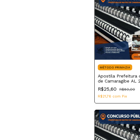
MÉTODO PRIMAZIA
Apostila Prefeitura 
de Camaragibe AL 
Professor de Educ
R$25,60
R$80,00
Física
R$21,76
com
Pix