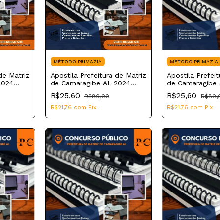
MÉTODO PRIMAZIA
MÉTODO PRIMAZIA
de Matriz
Apostila Prefeitura de Matriz
Apostila Prefeit
2024
de Camaragibe AL 2024
de Camaragibe 
Psicólogo
Nutricionista
R$25,60
R$25,60
R$80,00
R$80,
R$21,76
com
Pix
R$21,76
com
Pix