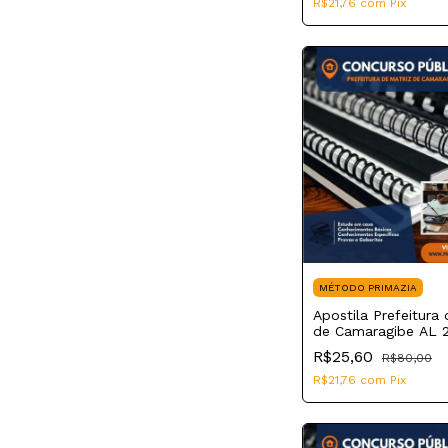
R$21,76
com
Pix
MÉTODO PRIMAZIA
Apostila Prefeitura 
de Camaragibe AL 
Professor de Geogr
R$25,60
R$80,00
R$21,76
com
Pix