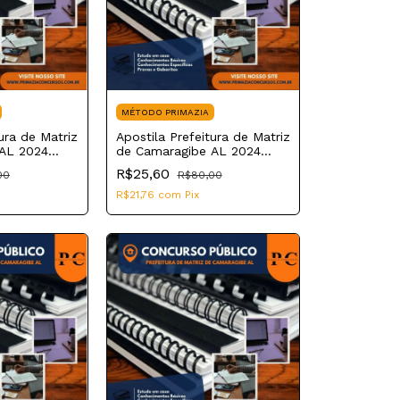
MÉTODO PRIMAZIA
ura de Matriz
Apostila Prefeitura de Matriz
AL 2024
de Camaragibe AL 2024
Fisioterapeuta
R$25,60
00
R$80,00
R$21,76
com
Pix