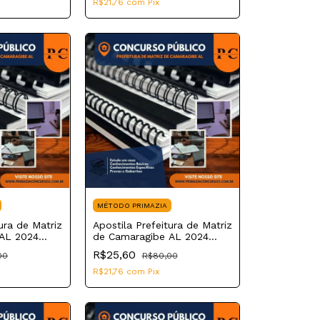
R$21,76
com
Pix
MÉTODO PRIMAZIA
ura de Matriz
Apostila Prefeitura de Matriz
AL 2024
de Camaragibe AL 2024
glês
Professor de Ciências
R$25,60
00
R$80,00
R$21,76
com
Pix