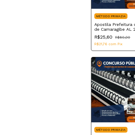
MÉTODO PRIMAZIA
Apostila Prefeitura 
de Camaragibe AL 
Farmacêutico
R$25,60
R$80,00
R$21,76
com
Pix
MÉTODO PRIMAZIA