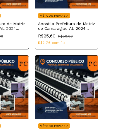
MÉTODO PRIMAZIA
ura de Matriz
Apostila Prefeitura de Matriz
AL 2024
de Camaragibe AL 2024
o
Assistente Social
R$25,60
00
R$80,00
R$21,76
com
Pix
MÉTODO PRIMAZIA