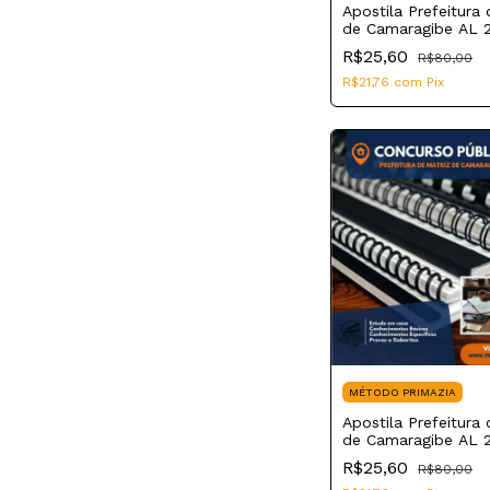
Apostila Prefeitura 
de Camaragibe AL 
Técnico de Enferm
R$25,60
R$80,00
R$21,76
com
Pix
MÉTODO PRIMAZIA
Apostila Prefeitura 
de Camaragibe AL 
Agente Administrati
R$25,60
R$80,00