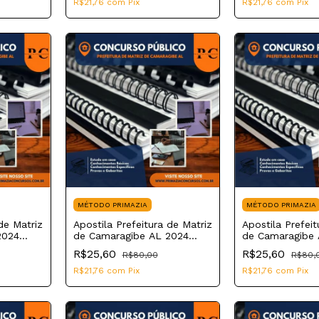
R$21,76
com
Pix
R$21,76
com
Pix
MÉTODO PRIMAZIA
MÉTODO PRIMAZIA
de Matriz
Apostila Prefeitura de Matriz
Apostila Prefeit
2024
de Camaragibe AL 2024
de Camaragibe 
afia
Professor de Língua
Professor de In
R$25,60
R$25,60
R$80,00
R$80,
Portuguesa
R$21,76
com
Pix
R$21,76
com
Pix