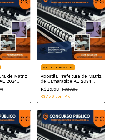
MÉTODO PRIMAZIA
ura de Matriz
Apostila Prefeitura de Matriz
AL 2024
de Camaragibe AL 2024
tes
Professor de Educação
R$25,60
00
R$80,00
Infantil
R$21,76
com
Pix