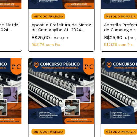
MÉTODO PRIMAZIA
MÉTODO PRIMAZIA
de Matriz
Apostila Prefeitura de Matriz
Apostila Prefeit
2024
de Camaragibe AL 2024
de Camaragibe 
Enfermeiro PSF
Educador Físic
R$25,60
R$25,60
R$80,00
R$80,
R$21,76
com
Pix
R$21,76
com
Pix
MÉTODO PRIMAZIA
MÉTODO PRIMAZIA