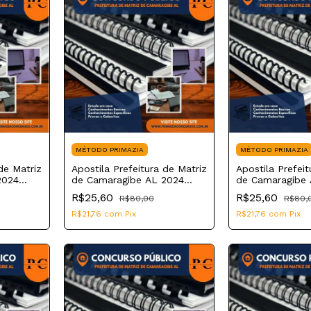
MÉTODO PRIMAZIA
MÉTODO PRIMAZIA
de Matriz
Apostila Prefeitura de Matriz
Apostila Prefeit
2024
de Camaragibe AL 2024
de Camaragibe 
ação
Professor do 1º ao 5º ano
Professor de Ar
R$25,60
R$25,60
R$80,00
R$80,
R$21,76
com
Pix
R$21,76
com
Pix