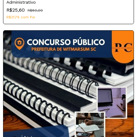
Administrativo
R$25,60
R$80,00
R$21,76
com
Pix