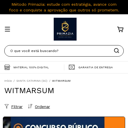
Método Primazia: estude com estratégia, avance com
foco e conquiste a aprovação que outros só prometem.
MATERIAL 100% DIGITAL
GARANTIA DE ENTREGA
Início
/
SANTA CATARINA (SC)
/
WITMARSUM
WITMARSUM
Filtrar
Ordenar