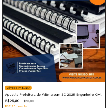
MÉTODO PRIMAZIA
Apostila Prefeitura de Witmarsum SC 2025 Engenheiro Civil
R$25,60
R$80,00
R$21,76
com
Pix