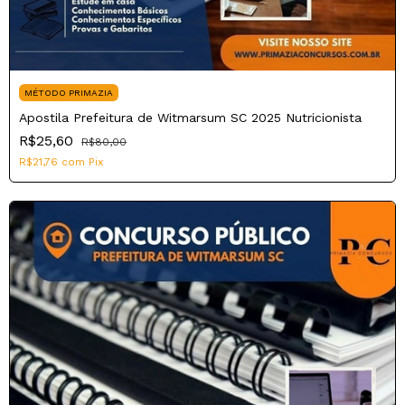
MÉTODO PRIMAZIA
Apostila Prefeitura de Witmarsum SC 2025 Nutricionista
R$25,60
R$80,00
R$21,76
com
Pix