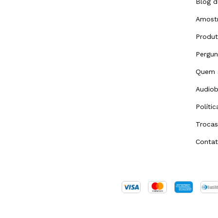
Blog d
Amostr
Produ
Pergun
Quem 
Audiob
Políti
Trocas
Conta