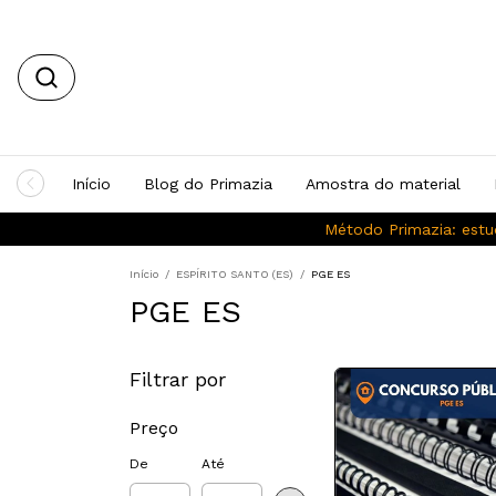
Início
Blog do Primazia
Amostra do material
Método Primazia: estu
Início
/
ESPÍRITO SANTO (ES)
/
PGE ES
PGE ES
Filtrar por
Preço
De
Até