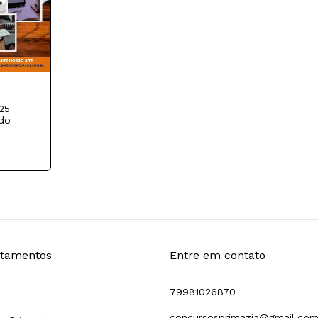
25
do
tamentos
Entre em contato
79981026870
concursosprimazia@gmail.co