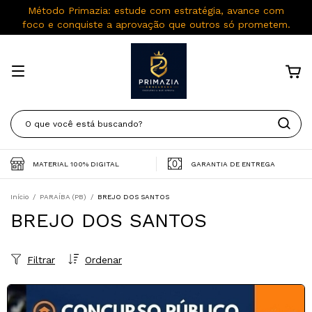
Método Primazia: estude com estratégia, avance com
foco e conquiste a aprovação que outros só prometem.
MATERIAL 100% DIGITAL
GARANTIA DE ENTREGA
Início
/
PARAÍBA (PB)
/
BREJO DOS SANTOS
BREJO DOS SANTOS
Filtrar
Ordenar