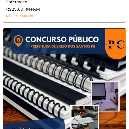
Enfermeiro
R$25,60
R$80,00
R$21,76
com
Pix