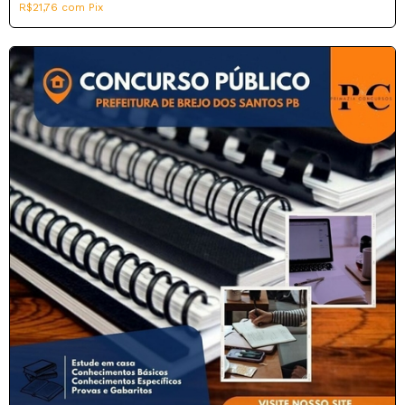
R$21,76
com
Pix