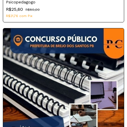
Psicopedagogo
R$25,60
R$80,00
R$21,76
com
Pix