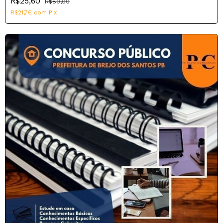
R$25,60
R$80,00
R$21,76
com
Pix