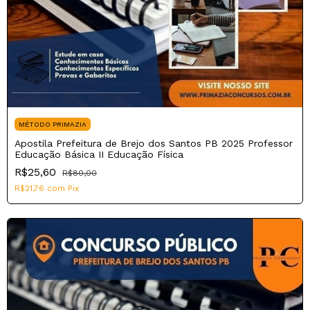
MÉTODO PRIMAZIA
Apostila Prefeitura de Brejo dos Santos PB 2025 Professor
Educação Básica II Educação Física
R$25,60
R$80,00
R$21,76
com
Pix