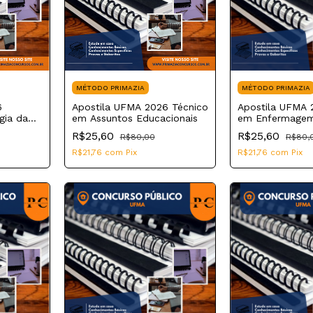
MÉTODO PRIMAZIA
MÉTODO PRIMAZIA
6
Apostila UFMA 2026 Técnico
Apostila UFMA 
gia da
em Assuntos Educacionais
em Enfermage
R$25,60
R$25,60
R$80,00
R$80,
R$21,76
com
Pix
R$21,76
com
Pix