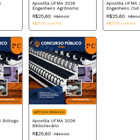
6
Apostila UFMA 2026
Apostila UFMA 
Engenheiro Agrônomo
Engenheiro Civil
R$25,60
R$25,60
R$80,00
R$80,
R$21,76
com
Pix
R$21,76
com
Pix
MÉTODO PRIMAZIA
 Biólogo
Apostila UFMA 2026
Bibliotecário
R$25,60
R$80,00