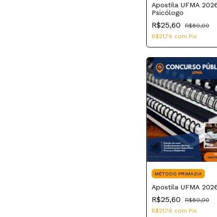
Apostila UFMA 202
Psicólogo
R$25,60
R$80,00
R$21,76
com
Pix
MÉTODO PRIMAZIA
Apostila UFMA 2026
R$25,60
R$80,00
R$21,76
com
Pix