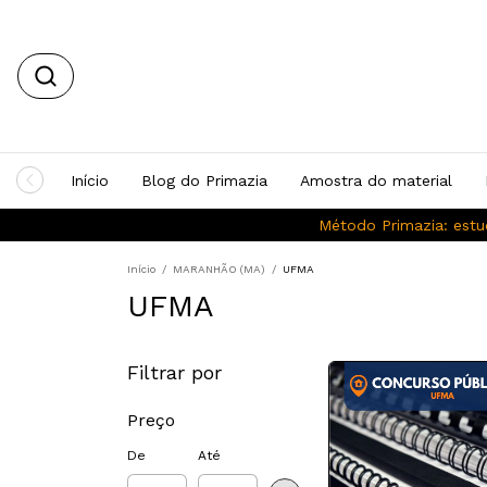
Início
Blog do Primazia
Amostra do material
Método Primazia: estu
Início
/
MARANHÃO (MA)
/
UFMA
UFMA
Filtrar por
Preço
De
Até