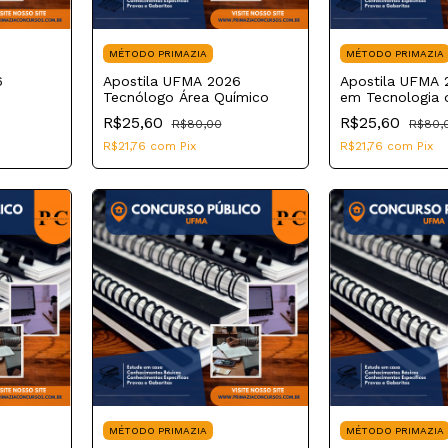
MÉTODO PRIMAZIA
MÉTODO PRIMAZIA
6
Apostila UFMA 2026
Apostila UFMA 
Tecnólogo Área Químico
em Tecnologia 
Informação
R$25,60
R$25,60
R$80,00
R$80,
R$21,76
com
Pix
R$21,76
com
Pix
MÉTODO PRIMAZIA
MÉTODO PRIMAZIA