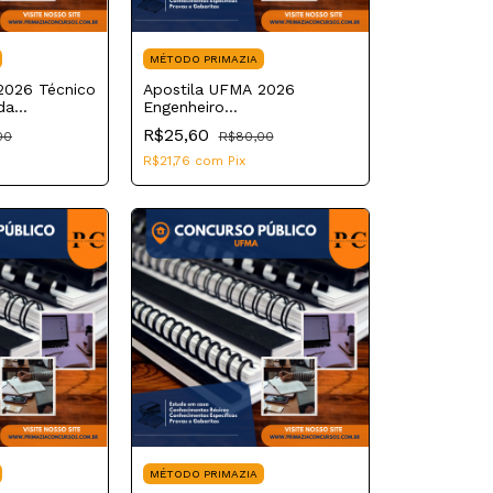
MÉTODO PRIMAZIA
2026 Técnico
Apostila UFMA 2026
da
Engenheiro
Telecomunicações
R$25,60
00
R$80,00
R$21,76
com
Pix
MÉTODO PRIMAZIA