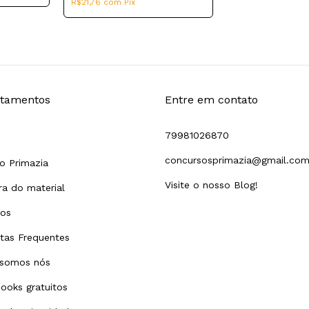
R$21,76
com
Pix
tamentos
Entre em contato
79981026870
concursosprimazia@gmail.co
o Primazia
Visite o nosso Blog!
a do material
tos
tas Frequentes
somos nós
ooks gratuitos