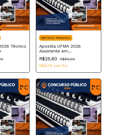
MÉTODO PRIMAZIA
2026 Técnico
Apostila UFMA 2026
m
Assistente em
Administração
R$25,60
00
R$80,00
R$21,76
com
Pix