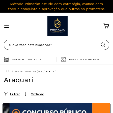
Método Primazia: estude com estratégia, avance com
foco e conquiste a aprovação que outros só prometem.
MATERIAL 100% DIGITAL
GARANTIA DE ENTREGA
Início
/
SANTA CATARINA (SC)
/
Araquari
Araquari
Filtrar
Ordenar