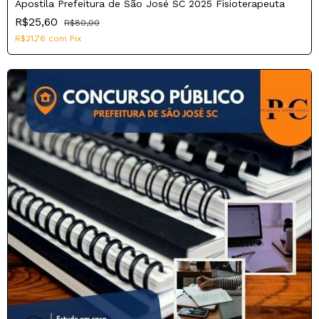
Apostila Prefeitura de São José SC 2025 Fisioterapeuta
R$25,60
R$80,00
R$21,76
com
Pix