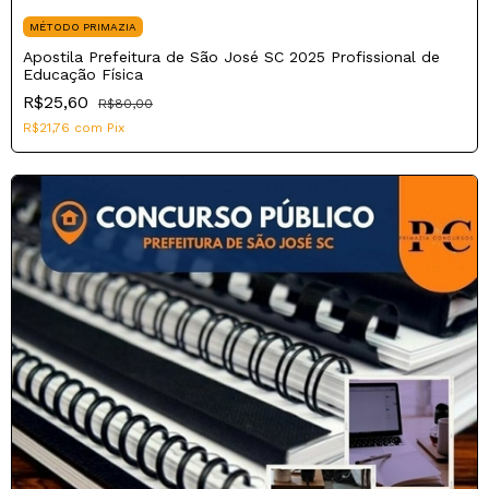
MÉTODO PRIMAZIA
Apostila Prefeitura de São José SC 2025 Profissional de
Educação Física
R$25,60
R$80,00
R$21,76
com
Pix