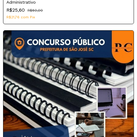
Administrativo
R$25,60
R$80,00
R$21,76
com
Pix