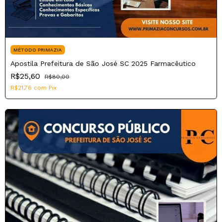
MÉTODO PRIMAZIA
Apostila Prefeitura de São José SC 2025 Farmacêutico
R$25,60
R$80,00
R$21,76
com
Pix