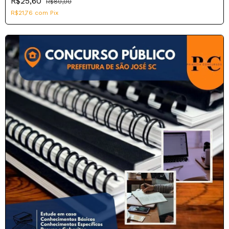
R$25,60
R$80,00
R$21,76
com
Pix