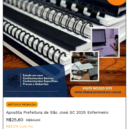
MÉTODO PRIMAZIA
Apostila Prefeitura de São José SC 2025 Enfermeiro
R$25,60
R$80,00
R$21,76
com
Pix