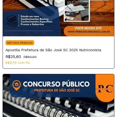
MÉTODO PRIMAZIA
Apostila Prefeitura de São José SC 2025 Nutricionista
R$25,60
R$80,00
R$21,76
com
Pix