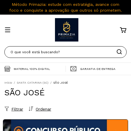
Método Primazia: estude com estratégia, avance com
foco e conquiste a aprovação que outros só prometem.
MATERIAL 100% DIGITAL
GARANTIA DE ENTREGA
Início
/
SANTA CATARINA (SC)
/
SÃO JOSÉ
SÃO JOSÉ
Filtrar
Ordenar