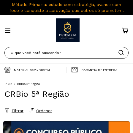
Método Primazia: estude com estratégia, avance com
foco e conquiste a aprovação que outros só prometem.
MATERIAL 100% DIGITAL
GARANTIA DE ENTREGA
Início
/
CRBio 5ª Região
CRBio 5ª Região
Filtrar
Ordenar