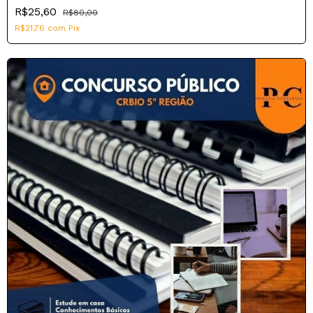
R$25,60
R$80,00
R$21,76
com
Pix