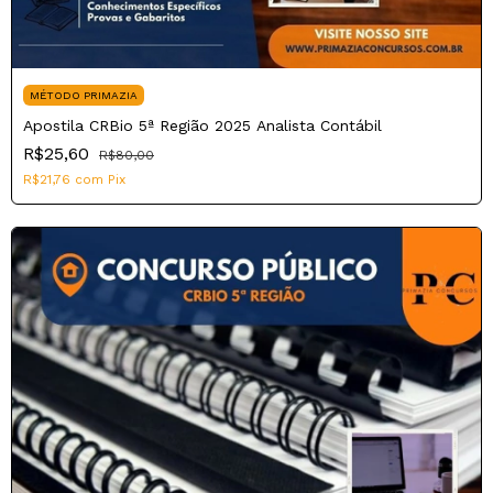
MÉTODO PRIMAZIA
Apostila CRBio 5ª Região 2025 Analista Contábil
R$25,60
R$80,00
R$21,76
com
Pix