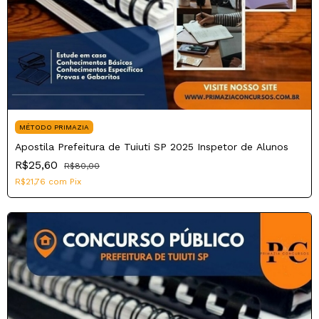
MÉTODO PRIMAZIA
Apostila Prefeitura de Tuiuti SP 2025 Inspetor de Alunos
R$25,60
R$80,00
R$21,76
com
Pix