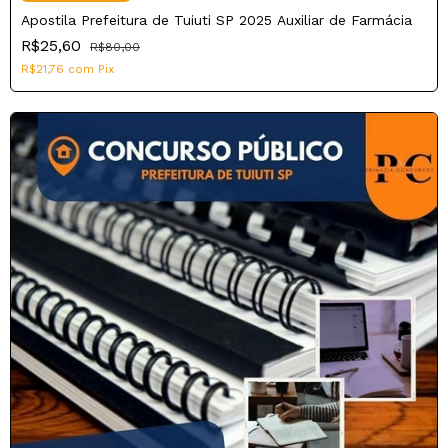
Apostila Prefeitura de Tuiuti SP 2025 Auxiliar de Farmácia
R$25,60
R$80,00
R$21,76
com
Pix