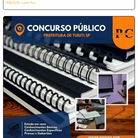
R$21,76
com
Pix