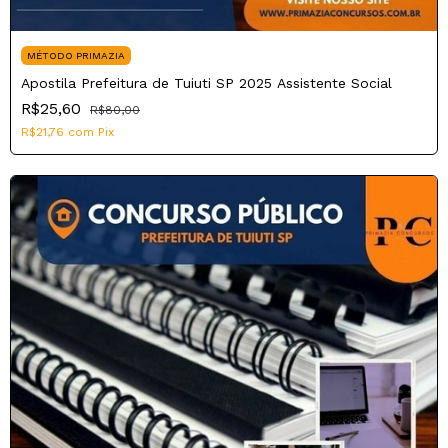
MÉTODO PRIMAZIA
Apostila Prefeitura de Tuiuti SP 2025 Assistente Social
R$25,60
R$80,00
R$21,76
com
Pix