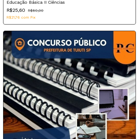
Educação Básica II Ciências
R$25,60
R$80,00
R$21,76
com
Pix