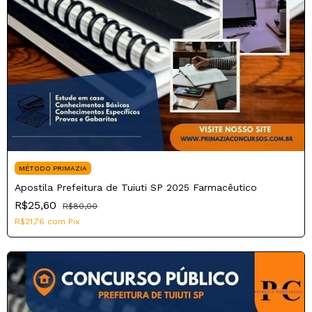
MÉTODO PRIMAZIA
Apostila Prefeitura de Tuiuti SP 2025 Farmacêutico
R$25,60
R$80,00
R$21,76
com
Pix