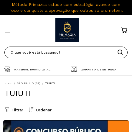
Método Primazia: estude com estratégia, avance com
foco e conquiste a aprovação que outros só prometem.
MATERIAL 100% DIGITAL
GARANTIA DE ENTREGA
Início
/
SÃO PAULO (SP)
/
TUIUTI
TUIUTI
Filtrar
Ordenar