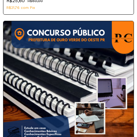
R$25,60
R$80,00
R$21,76
com
Pix