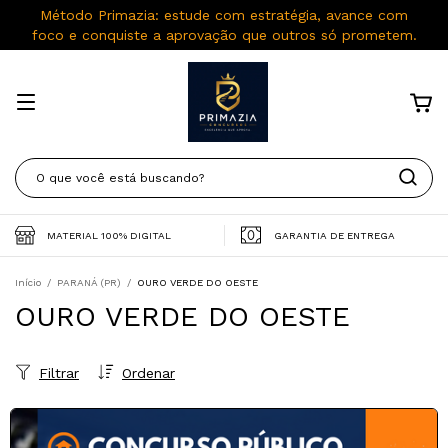
Método Primazia: estude com estratégia, avance com
foco e conquiste a aprovação que outros só prometem.
MATERIAL 100% DIGITAL
GARANTIA DE ENTREGA
Início
/
PARANÁ (PR)
/
OURO VERDE DO OESTE
OURO VERDE DO OESTE
Filtrar
Ordenar