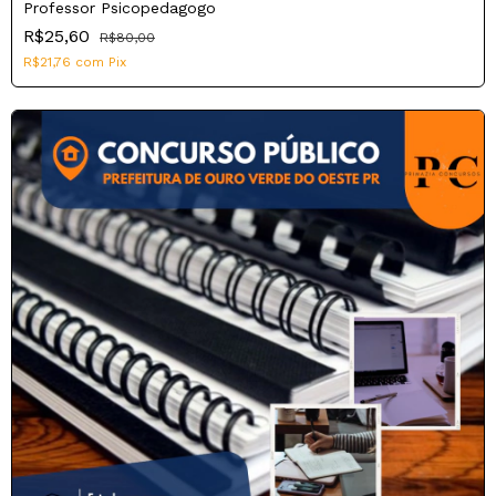
Professor Psicopedagogo
R$25,60
R$80,00
R$21,76
com
Pix