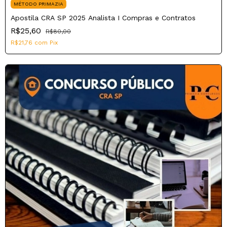
MÉTODO PRIMAZIA
Apostila CRA SP 2025 Analista I Compras e Contratos
R$25,60
R$80,00
R$21,76
com
Pix