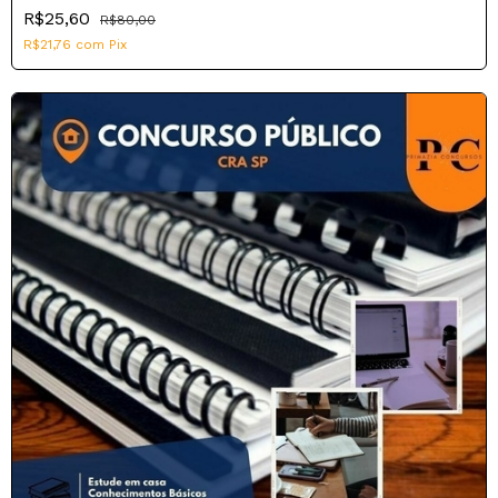
R$25,60
R$80,00
R$21,76
com
Pix