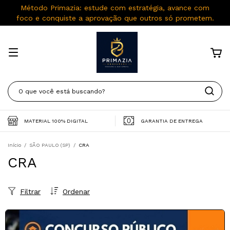
Método Primazia: estude com estratégia, avance com
foco e conquiste a aprovação que outros só prometem.
MATERIAL 100% DIGITAL
GARANTIA DE ENTREGA
Início
/
SÃO PAULO (SP)
/
CRA
CRA
Filtrar
Ordenar