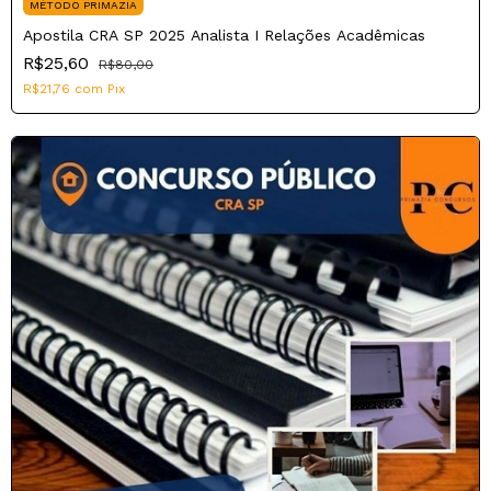
MÉTODO PRIMAZIA
Apostila CRA SP 2025 Analista I Relações Acadêmicas
R$25,60
R$80,00
R$21,76
com
Pix