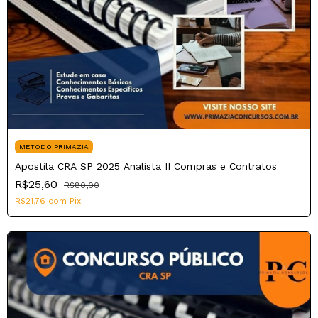
MÉTODO PRIMAZIA
Apostila CRA SP 2025 Analista II Compras e Contratos
R$25,60
R$80,00
R$21,76
com
Pix