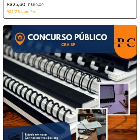
R$25,60
R$80,00
R$21,76
com
Pix