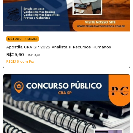
MÉTODO PRIMAZIA
Apostila CRA SP 2025 Analista II Recursos Humanos
R$25,60
R$80,00
R$21,76
com
Pix