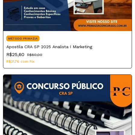
MÉTODO PRIMAZIA
Apostila CRA SP 2025 Analista I Marketing
R$25,60
R$80,00
R$21,76
com
Pix