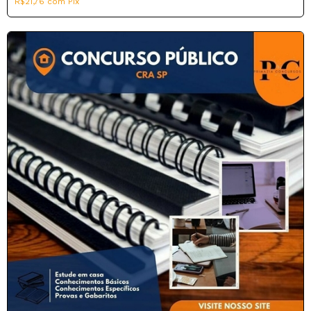
R$21,76
com
Pix