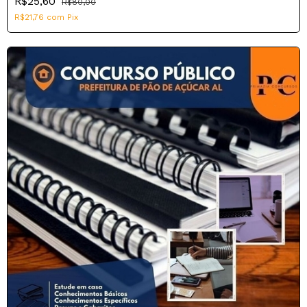
R$25,60
R$80,00
R$21,76
com
Pix