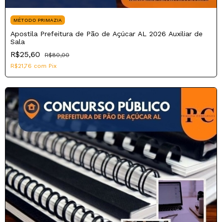
MÉTODO PRIMAZIA
Apostila Prefeitura de Pão de Açúcar AL 2026 Auxiliar de
Sala
R$25,60
R$80,00
R$21,76
com
Pix