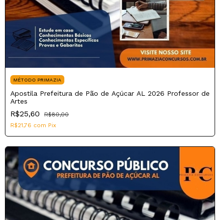
MÉTODO PRIMAZIA
Apostila Prefeitura de Pão de Açúcar AL 2026 Professor de
Artes
R$25,60
R$80,00
R$21,76
com
Pix