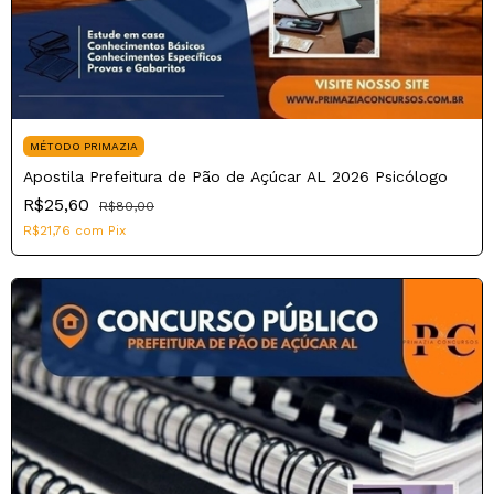
MÉTODO PRIMAZIA
Apostila Prefeitura de Pão de Açúcar AL 2026 Psicólogo
R$25,60
R$80,00
R$21,76
com
Pix