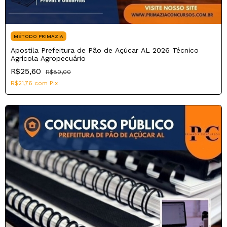
MÉTODO PRIMAZIA
Apostila Prefeitura de Pão de Açúcar AL 2026 Técnico
Agrícola Agropecuário
R$25,60
R$80,00
R$21,76
com
Pix