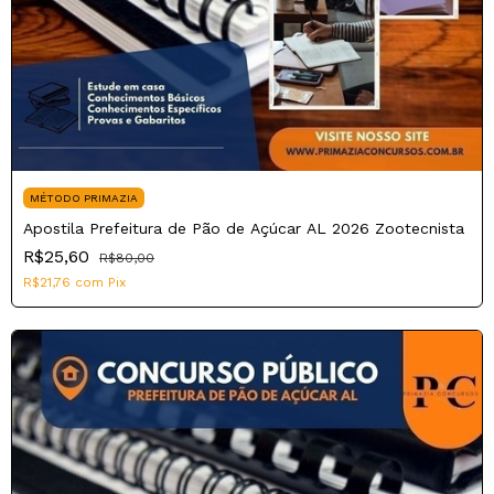
MÉTODO PRIMAZIA
Apostila Prefeitura de Pão de Açúcar AL 2026 Zootecnista
R$25,60
R$80,00
R$21,76
com
Pix