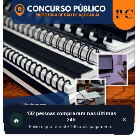
132
pessoas compraram nas últimas
🔥
✕
24h
Envio digital em até 24h após pagamento.
Ao navegar por este site
você aceita o uso de
Entendi
cookies
para agilizar a sua experiência de compra.
MÉTODO PRIMAZIA