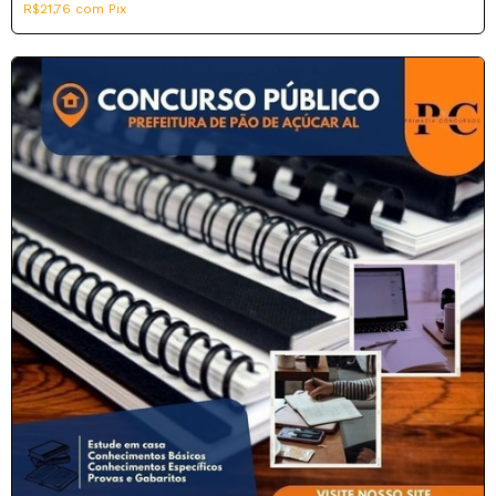
R$21,76
com
Pix