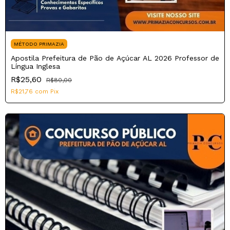
MÉTODO PRIMAZIA
Apostila Prefeitura de Pão de Açúcar AL 2026 Professor de
Língua Inglesa
R$25,60
R$80,00
R$21,76
com
Pix