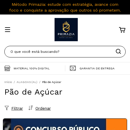
Método Primazia: estude com estratégia, avance com
foco e conquiste a aprovação que outros só prometem.
MATERIAL 100% DIGITAL
GARANTIA DE ENTREGA
Início
/
ALAGOAS (AL)
/
Pão de Açúcar
Pão de Açúcar
Filtrar
Ordenar