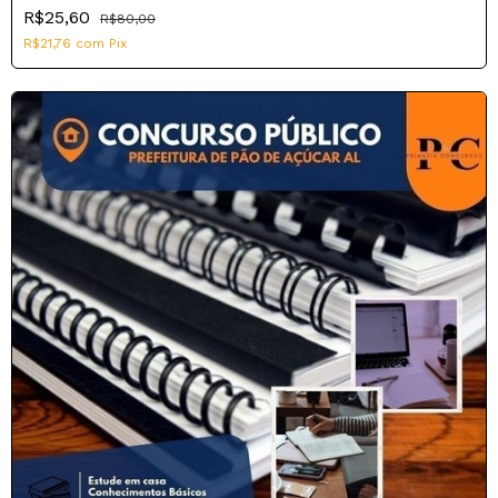
R$25,60
R$80,00
R$21,76
com
Pix