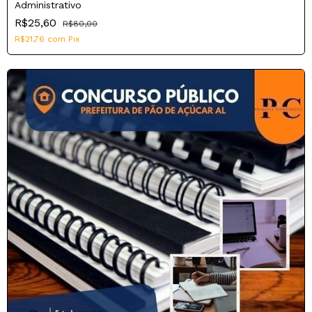
Administrativo
R$25,60
R$80,00
R$21,76
com
Pix