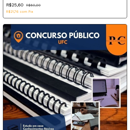
R$25,60
R$80,00
R$21,76
com
Pix