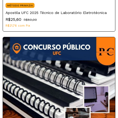
MÉTODO PRIMAZIA
Apostila UFC 2025 Técnico de Laboratório Eletrotécnica
R$25,60
R$80,00
R$21,76
com
Pix