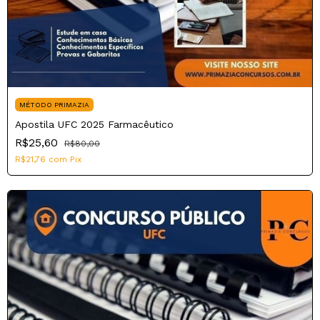
MÉTODO PRIMAZIA
Apostila UFC 2025 Farmacêutico
R$25,60
R$80,00
R$21,76
com
Pix