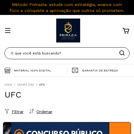
Método Primazia: estude com estratégia, avance com
foco e conquiste a aprovação que outros só prometem.
MATERIAL 100% DIGITAL
GARANTIA DE ENTREGA
Início
/
CEARÁ (CE)
/
UFC
UFC
Filtrar
Ordenar