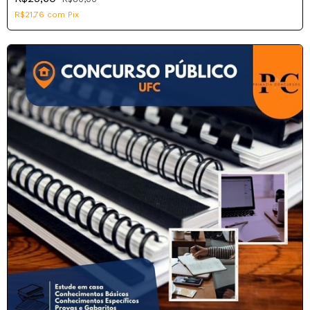
R$21,76
com
Pix