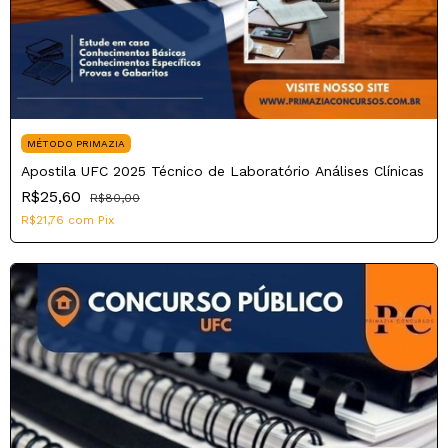
MÉTODO PRIMAZIA
Apostila UFC 2025 Técnico de Laboratório Análises Clínicas
R$25,60
R$80,00
R$21,76
com
Pix