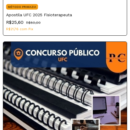
MÉTODO PRIMAZIA
Apostila UFC 2025 Fisioterapeuta
R$25,60
R$80,00
R$21,76
com
Pix