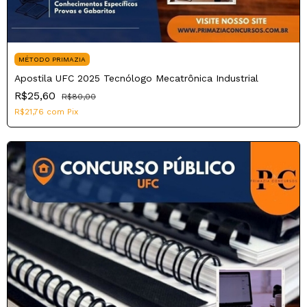
MÉTODO PRIMAZIA
Apostila UFC 2025 Tecnólogo Mecatrônica Industrial
R$25,60
R$80,00
R$21,76
com
Pix