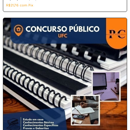
R$21,76
com
Pix