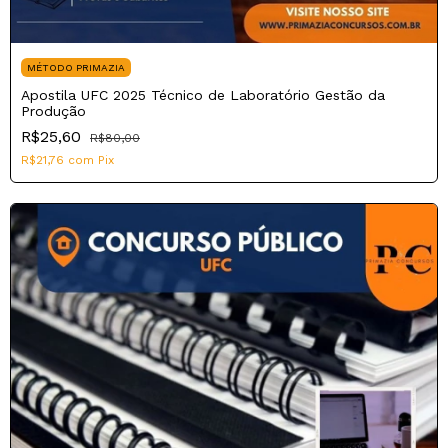
MÉTODO PRIMAZIA
Apostila UFC 2025 Técnico de Laboratório Gestão da
Produção
R$25,60
R$80,00
R$21,76
com
Pix