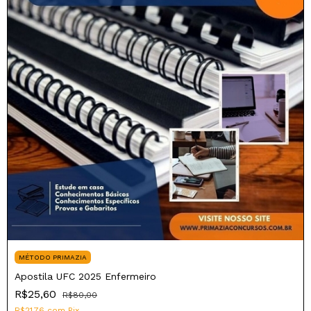
MÉTODO PRIMAZIA
Apostila UFC 2025 Enfermeiro
R$25,60
R$80,00
R$21,76
com
Pix