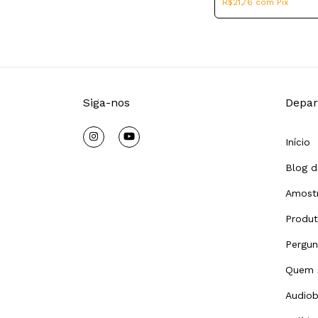
R$21,76
com
Pix
Siga-nos
Depar
Início
Blog d
Amostr
Produ
Pergun
Quem 
Audiob