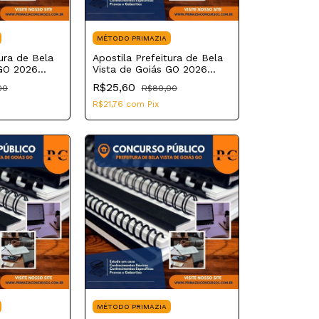
MÉTODO PRIMAZIA
tura de Bela
Apostila Prefeitura de Bela
 GO 2026
Vista de Goiás GO 2026
 Educação II
Nutricionista
R$25,60
00
R$80,00
R$21,76
com
Pix
MÉTODO PRIMAZIA