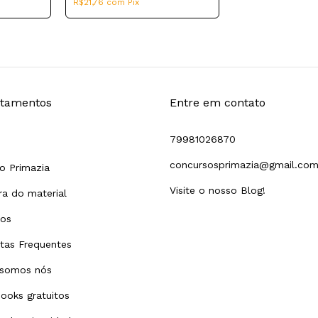
R$21,76
com
Pix
tamentos
Entre em contato
79981026870
concursosprimazia@gmail.co
o Primazia
Visite o nosso Blog!
a do material
tos
tas Frequentes
somos nós
ooks gratuitos