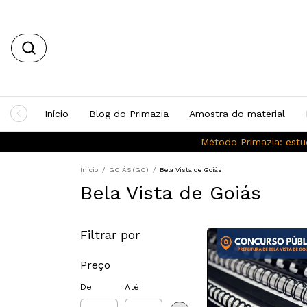
Início
Blog do Primazia
Amostra do material
Método Primazia: estu
Início
/
GOIÁS (GO)
/
Bela Vista de Goiás
Bela Vista de Goiás
Filtrar por
Preço
De
Até