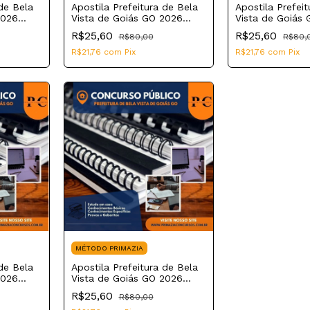
 de Bela
Apostila Prefeitura de Bela
Apostila Prefei
2026
Vista de Goiás GO 2026
Vista de Goiás
Assistente Social
Técnico em En
R$25,60
R$25,60
R$80,00
R$80,
R$21,76
com
Pix
R$21,76
com
Pix
MÉTODO PRIMAZIA
 de Bela
Apostila Prefeitura de Bela
2026
Vista de Goiás GO 2026
rio
Monitor
R$25,60
R$80,00