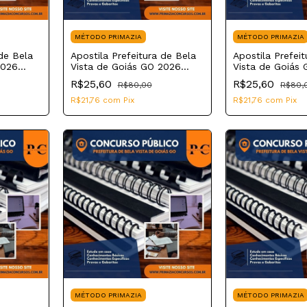
MÉTODO PRIMAZIA
MÉTODO PRIMAZIA
 de Bela
Apostila Prefeitura de Bela
Apostila Prefei
2026
Vista de Goiás GO 2026
Vista de Goiás
Psicólogo
Profissional de
R$25,60
R$25,60
R$80,00
R$80,
R$21,76
com
Pix
R$21,76
com
Pix
MÉTODO PRIMAZIA
MÉTODO PRIMAZIA