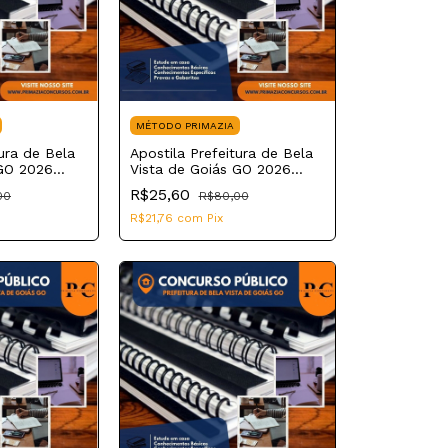
MÉTODO PRIMAZIA
tura de Bela
Apostila Prefeitura de Bela
 GO 2026
Vista de Goiás GO 2026
Vigia
R$25,60
00
R$80,00
R$21,76
com
Pix