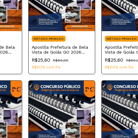
MÉTODO PRIMAZIA
MÉTODO PRIMAZIA
 de Bela
Apostila Prefeitura de Bela
Apostila Prefei
2026
Vista de Goiás GO 2026
Vista de Goiás
gia
Professor de Educação
Enfermeiro
R$25,60
R$25,60
R$80,00
R$80,
Física
R$21,76
com
Pix
R$21,76
com
Pix