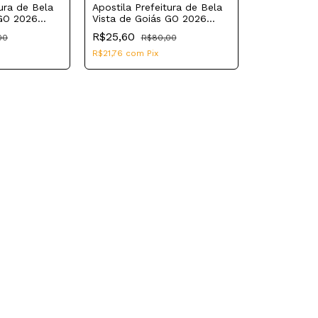
tura de Bela
Apostila Prefeitura de Bela
 GO 2026
Vista de Goiás GO 2026
fermagem
Fiscal de Vigilância Sanitária
R$25,60
00
R$80,00
R$21,76
com
Pix