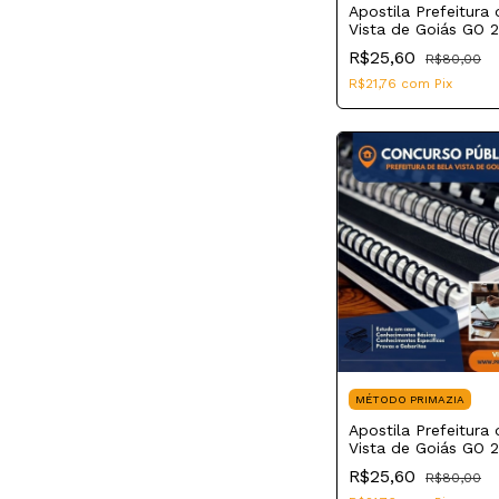
Apostila Prefeitura
Vista de Goiás GO 
Fisioterapeuta
R$25,60
R$80,00
R$21,76
com
Pix
MÉTODO PRIMAZIA
Apostila Prefeitura
Vista de Goiás GO 
Auxiliar de Consultó
R$25,60
R$80,00
Odontológico