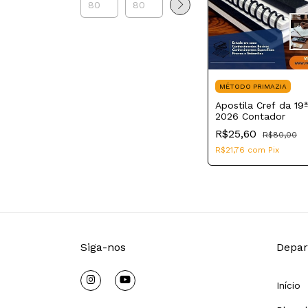
MÉTODO PRIMAZIA
Apostila Cref da 19
2026 Contador
R$25,60
R$80,00
R$21,76
com
Pix
Siga-nos
Depar
Início