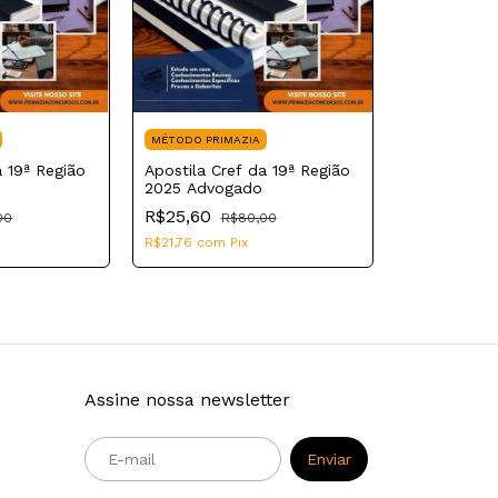
MÉTODO PRIMAZIA
a 19ª Região
Apostila Cref da 19ª Região
2025 Advogado
R$25,60
00
R$80,00
R$21,76
com
Pix
Assine nossa newsletter
m