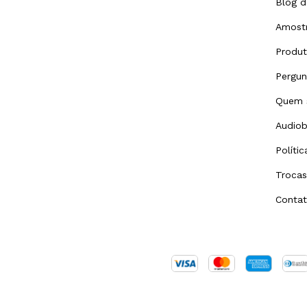
Blog d
Amostr
Produ
Pergun
Quem 
Audiob
Políti
Trocas
Conta