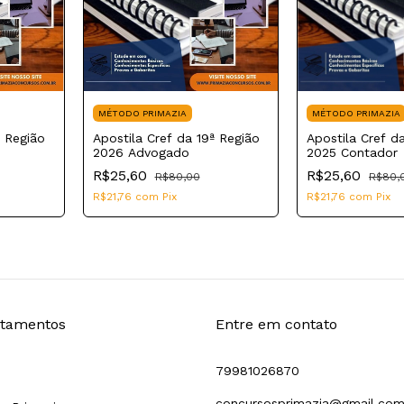
MÉTODO PRIMAZIA
MÉTODO PRIMAZIA
ª Região
Apostila Cref da 19ª Região
Apostila Cref d
2026 Advogado
2025 Contador
R$25,60
R$25,60
R$80,00
R$80,
R$21,76
com
Pix
R$21,76
com
Pix
tamentos
Entre em contato
79981026870
concursosprimazia@gmail.co