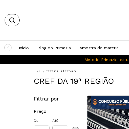
Início
Blog do Primazia
Amostra do material
Método Primazia: estu
Início
/
CREF DA 19ª REGIÃO
CREF DA 19ª REGIÃO
Filtrar por
Preço
De
Até