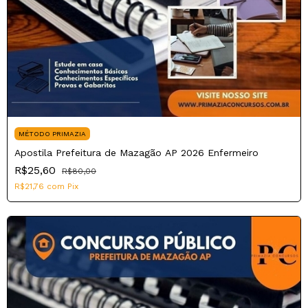
MÉTODO PRIMAZIA
Apostila Prefeitura de Mazagão AP 2026 Enfermeiro
R$25,60
R$80,00
R$21,76
com
Pix