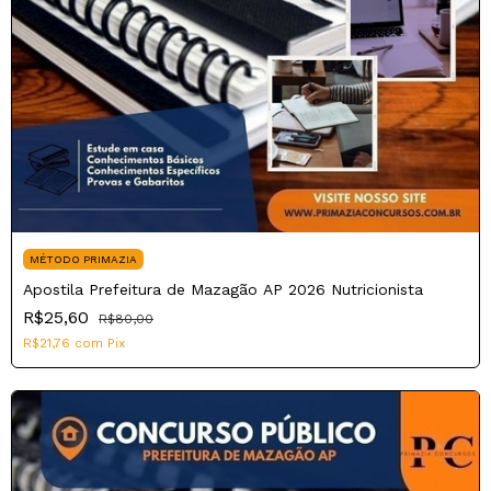
MÉTODO PRIMAZIA
Apostila Prefeitura de Mazagão AP 2026 Nutricionista
R$25,60
R$80,00
R$21,76
com
Pix