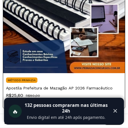
MÉTODO PRIMAZIA
Apostila Prefeitura de Mazagão AP 2026 Farmacêutico
R$25,60
R$80,00
R$21,76
com
Pix
132
pessoas compraram nas últimas
🔥
✕
24h
Envio digital em até 24h após pagamento.
Ao navegar por este site
você aceita o uso de
Entendi
cookies
para agilizar a sua experiência de compra.