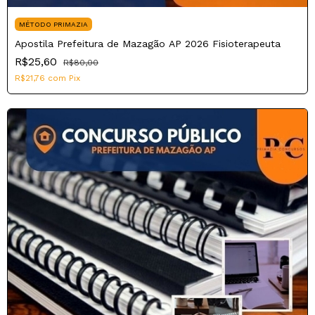
MÉTODO PRIMAZIA
Apostila Prefeitura de Mazagão AP 2026 Fisioterapeuta
R$25,60
R$80,00
R$21,76
com
Pix