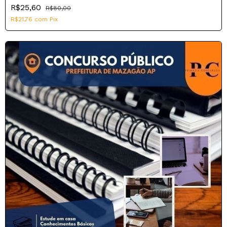
R$25,60
R$80,00
R$21,76
com
Pix