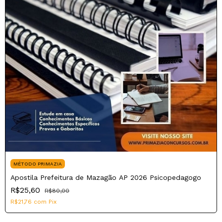
MÉTODO PRIMAZIA
Apostila Prefeitura de Mazagão AP 2026 Psicopedagogo
R$25,60
R$80,00
R$21,76
com
Pix