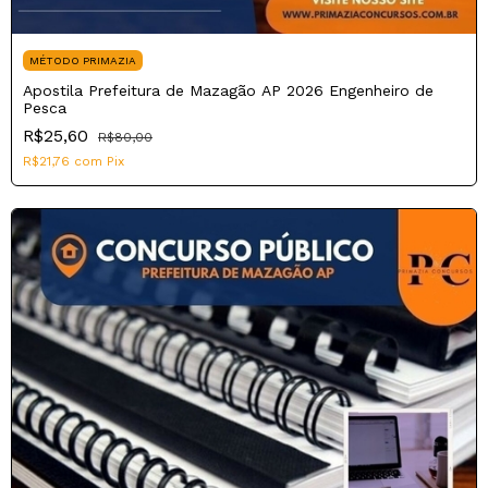
MÉTODO PRIMAZIA
Apostila Prefeitura de Mazagão AP 2026 Engenheiro de
Pesca
R$25,60
R$80,00
R$21,76
com
Pix