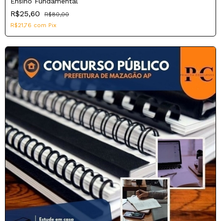
Ensino Fundamental
R$25,60
R$80,00
R$21,76
com
Pix