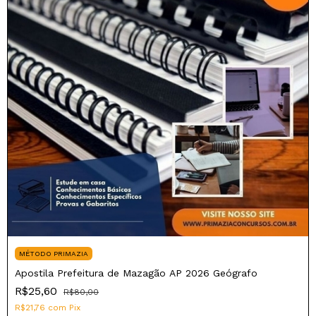
MÉTODO PRIMAZIA
Apostila Prefeitura de Mazagão AP 2026 Geógrafo
R$25,60
R$80,00
R$21,76
com
Pix