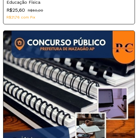
Educação Física
R$25,60
R$80,00
R$21,76
com
Pix