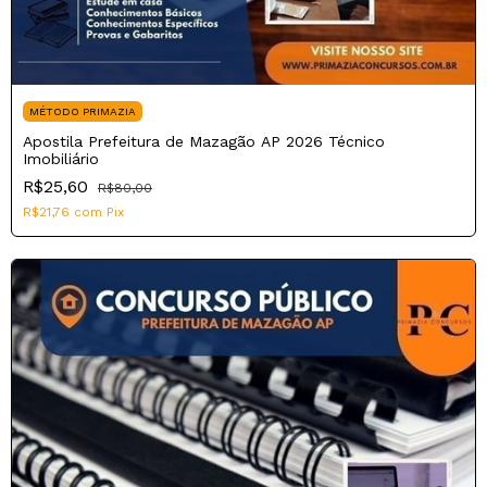
MÉTODO PRIMAZIA
Apostila Prefeitura de Mazagão AP 2026 Técnico
Imobiliário
R$25,60
R$80,00
R$21,76
com
Pix