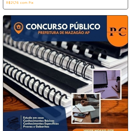
R$21,76
com
Pix