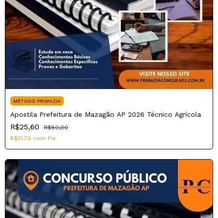
MÉTODO PRIMAZIA
Apostila Prefeitura de Mazagão AP 2026 Técnico Agrícola
R$25,60
R$80,00
R$21,76
com
Pix