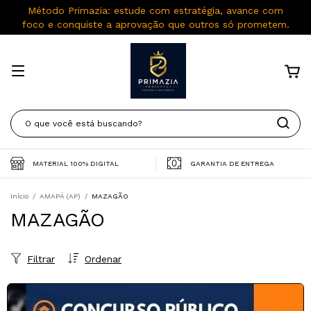
Método Primazia: estude com estratégia, avance com
foco e conquiste a aprovação que outros só prometem.
MATERIAL 100% DIGITAL
GARANTIA DE ENTREGA
Início
/
AMAPÁ (AP)
/
MAZAGÃO
MAZAGÃO
Filtrar
Ordenar