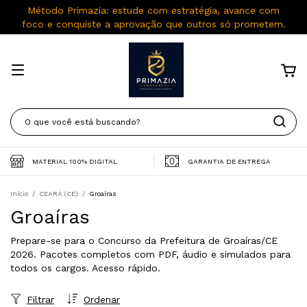
Método Primazia: estude com estratégia, avance com
foco e conquiste a aprovação que outros só prometem.
MATERIAL 100% DIGITAL
GARANTIA DE ENTREGA
Início
/
CEARÁ (CE)
/
Groaíras
Groaíras
Prepare-se para o Concurso da Prefeitura de Groaíras/CE
2026. Pacotes completos com PDF, áudio e simulados para
todos os cargos. Acesso rápido.
Filtrar
Ordenar