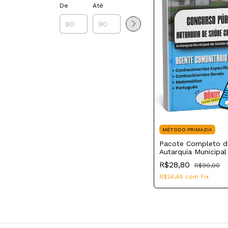
De
Até
MÉTODO PRIMAZIA
Pacote Completo d
Autarquia Municipal
Saúde de Cambira P
R$28,80
R$90,00
Cargo: Agente Comu
de Saúde
R$24,48
com
Pix