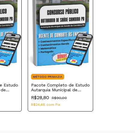
MÉTODO PRIMAZIA
e Estudo
Pacote Completo de Estudo
 de
Autarquia Municipal de
R 2026 |
Saúde de Cambira PR 2026 |
R$28,80
R$90,00
nitário
Cargo: Agente de Combate
às Endemias
R$24,48
com
Pix