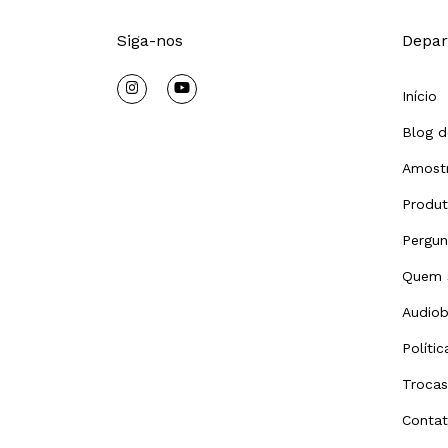
Siga-nos
Depar
Início
Blog d
Amostr
Produ
Pergun
Quem 
Audiob
Políti
Trocas
Conta