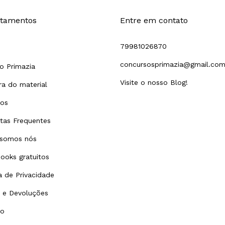
tamentos
Entre em contato
79981026870
concursosprimazia@gmail.co
o Primazia
Visite o nosso Blog!
a do material
tos
tas Frequentes
somos nós
ooks gratuitos
ca de Privacidade
 e Devoluções
to