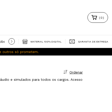
(
0
)
obooks gratuitos
Política de Privacidade
Trocas e Devoluç
MATERIAL 100% DIGITAL
GARANTIA DE ENTREGA
ue outros só prometem.
Ordenar
áudio e simulados para todos os cargos. Acesso