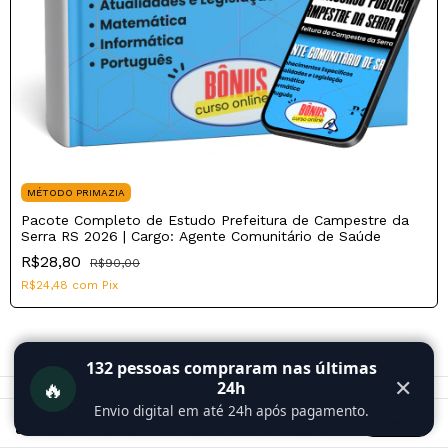
MÉTODO PRIMAZIA
Pacote Completo de Estudo Prefeitura de Campestre da
Serra RS 2026 | Cargo: Agente Comunitário de Saúde
R$28,80
R$90,00
R$24,48
com
Pix
132
pessoas compraram nas últimas
🔥
✕
24h
Envio digital em até 24h após pagamento.
Ao navegar por este site
você aceita o uso de
Entendi
Siga-nos
cookies
para agilizar a sua experiência de compra.