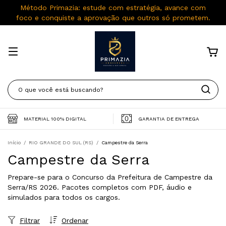
Método Primazia: estude com estratégia, avance com
foco e conquiste a aprovação que outros só prometem.
MATERIAL 100% DIGITAL
GARANTIA DE ENTREGA
Início
/
RIO GRANDE DO SUL (RS)
/
Campestre da Serra
Campestre da Serra
Prepare-se para o Concurso da Prefeitura de Campestre da
Serra/RS 2026. Pacotes completos com PDF, áudio e
simulados para todos os cargos.
Filtrar
Ordenar