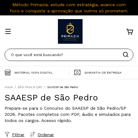
Método Primazia: estude com estratégia, avance com
foco e conquiste a aprovação que outros só prometem.
MATERIAL 100% DIGITAL
GARANTIA DE ENTREGA
Início
/
SÃO PAULO (SP)
/
SAAESP de São Pedro
SAAESP de São Pedro
Prepare-se para o Concurso do SAAESP de São Pedro/SP
2026. Pacotes completos com PDF, áudio e simulados para
todos os cargos. Acesso rápido.
Filtrar
Ordenar