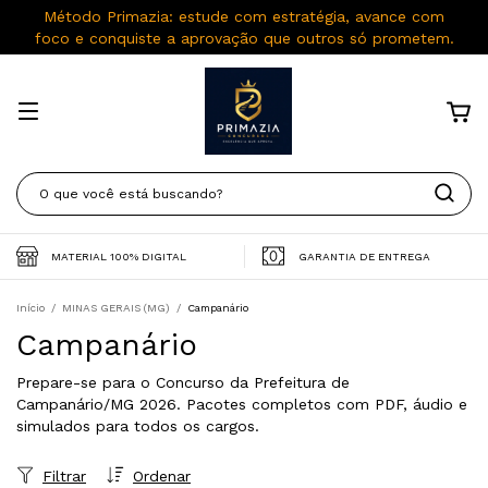
Método Primazia: estude com estratégia, avance com
foco e conquiste a aprovação que outros só prometem.
MATERIAL 100% DIGITAL
GARANTIA DE ENTREGA
Início
/
MINAS GERAIS (MG)
/
Campanário
Campanário
Prepare-se para o Concurso da Prefeitura de
Campanário/MG 2026. Pacotes completos com PDF, áudio e
simulados para todos os cargos.
Filtrar
Ordenar