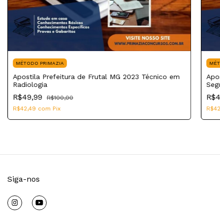
MÉTODO PRIMAZIA
MÉT
Apostila Prefeitura de Frutal MG 2023 Técnico em
Apo
Radiologia
Seg
R$49,99
R$4
R$100,00
R$42,49
com
Pix
R$4
Siga-nos