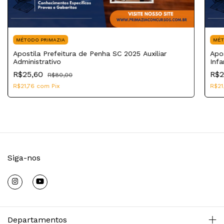
MÉTODO PRIMAZIA
MÉT
Apostila Prefeitura de Penha SC 2025 Auxiliar
Apo
Administrativo
Infa
R$25,60
R$2
R$80,00
R$21,76
com
Pix
R$21
Siga-nos
Departamentos