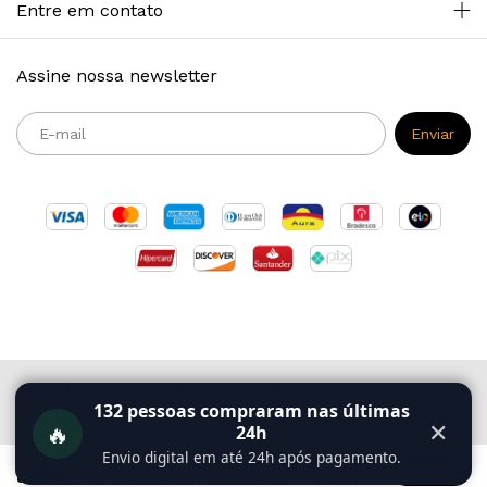
Entre em contato
Assine nossa newsletter
Copyright Primazia Concursos - 2026. Todos os direitos reservados.
132
pessoas compraram nas últimas
🔥
✕
24h
Envio digital em até 24h após pagamento.
Ao navegar por este site
você aceita o uso de
Entendi
cookies
para agilizar a sua experiência de compra.