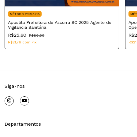
MÉTODO PRIMAZIA
MÉT
Apostila Prefeitura de Ascurra SC 2025 Agente de
Apos
Vigilância Sanitária
Ope
R$25,60
R$2
R$80,00
R$21,76
com
Pix
R$21
Siga-nos
Departamentos