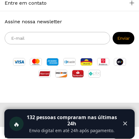
Entre em contato
Assine nossa newsletter
Copyright Primazia Concursos - 2026. Todos os direitos reservados.
132
pessoas compraram nas últimas
🔥
✕
24h
Envio digital em até 24h após pagamento.
Ao navegar por este site
você aceita o uso de
Entendi
cookies
para agilizar a sua experiência de compra.