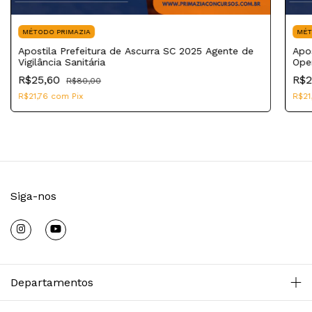
MÉTODO PRIMAZIA
MÉT
Apostila Prefeitura de Ascurra SC 2025 Agente de
Apos
Vigilância Sanitária
Ope
R$25,60
R$2
R$80,00
R$21,76
com
Pix
R$21
Siga-nos
Departamentos