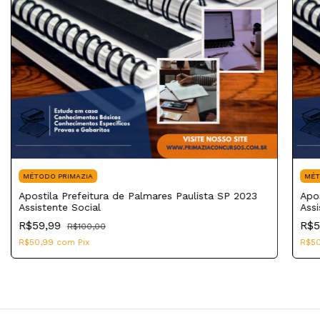
MÉTODO PRIMAZIA
MÉT
Apostila Prefeitura de Palmares Paulista SP 2023
Apos
Assistente Social
Ass
R$59,99
R$5
R$100,00
R$50,99
com
Pix
R$5