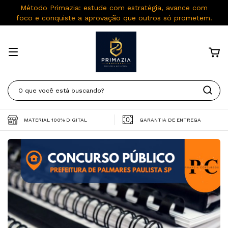
Método Primazia: estude com estratégia, avance com
foco e conquiste a aprovação que outros só prometem.
MATERIAL 100% DIGITAL
GARANTIA DE ENTREGA