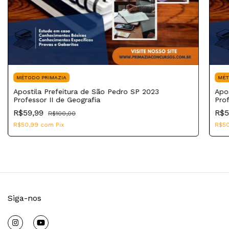
MÉTODO PRIMAZIA
MÉT
Apostila Prefeitura de São Pedro SP 2023
Apo
Professor II de Geografia
Pro
R$59,99
R$5
R$100,00
R$50,99
com
Pix
R$5
Siga-nos