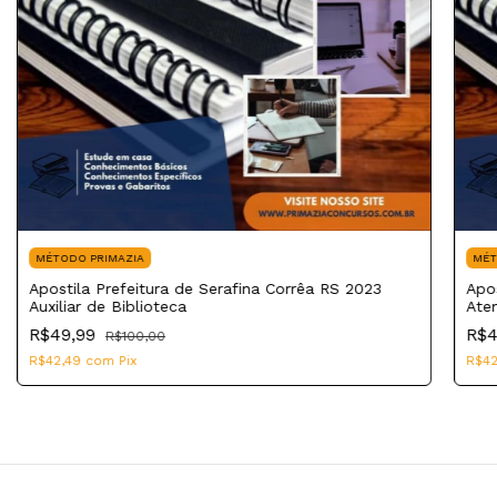
MÉTODO PRIMAZIA
MÉT
Apostila Prefeitura de Serafina Corrêa RS 2023
Apos
Auxiliar de Biblioteca
Ate
R$49,99
R$4
R$100,00
R$42,49
com
Pix
R$4