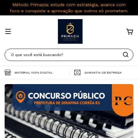
Método Primazia: estude com estratégia, avance com
foco e conquiste a aprovação que outros só prometem.
MATERIAL 100% DIGITAL
GARANTIA DE ENTREGA