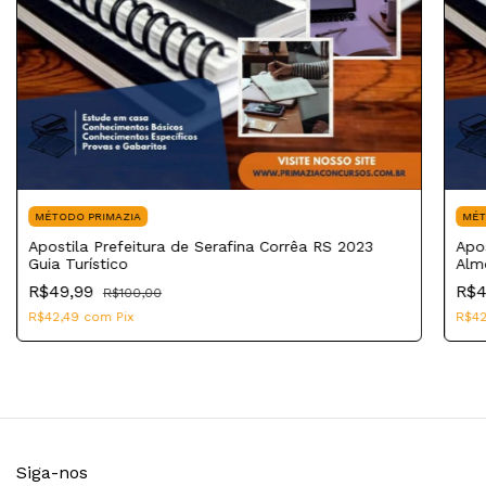
MÉTODO PRIMAZIA
MÉT
Apostila Prefeitura de Serafina Corrêa RS 2023
Apos
Guia Turístico
Alm
R$49,99
R$4
R$100,00
R$42,49
com
Pix
R$4
Siga-nos