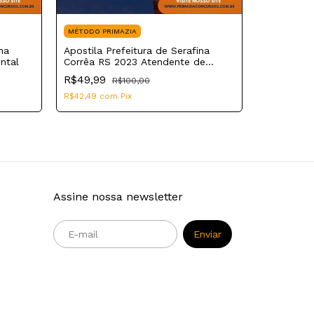
MÉTODO PRIMAZIA
na
Apostila Prefeitura de Serafina
MÉTODO PR
ntal
Corrêa RS 2023 Atendente de
Apostila P
Educação Infantil
R$49,99
R$100,00
Corrêa RS
Escola
R$42,49
com
Pix
R$49,99
R$42,49
co
Assine nossa newsletter
m