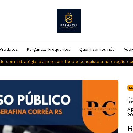
Produtos
Perguntas Frequentes
Quem somos nós
Audi
de com estratégia, avance com foco e conquiste a aprovação q
M
Iníc
Pre
Ap
20
R