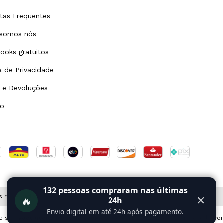
tas Frequentes
somos nós
ooks gratuitos
ca de Privacidade
 e Devoluções
to
132
pessoas compraram nas últimas
s reservados.
🔥
✕
24h
Envio digital em até 24h após pagamento.
e site
você aceita o uso de cookies
para agilizar a sua experiência de co