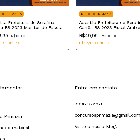
DO PRIMAZIA
MÉTODO PRIMAZIA
ila Prefeitura de Serafina
Apostila Prefeitura de Serafi
êa RS 2023 Monitor de Escola
Corrêa RS 2023 Fiscal Ambie
9,99
R$49,99
R$100,00
R$100,00
,49
com
Pix
R$42,49
com
Pix
tamentos
Entre em contato
79981026870
concursosprimazia@gmail.co
o Primazia
Visite o nosso Blog!
a do material
tos