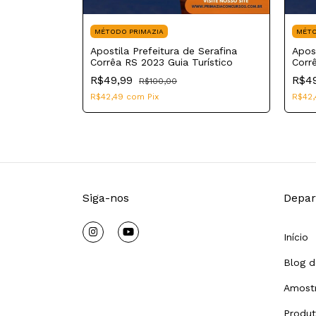
MÉTODO PRIMAZIA
MÉTO
Serafina
Apostila Prefeitura de Serafina
Apost
 de
Corrêa RS 2023 Guia Turístico
Corr
R$49,99
R$4
R$100,00
R$42,49
com
Pix
R$42
Siga-nos
Depar
Início
Blog d
Amostr
Produ