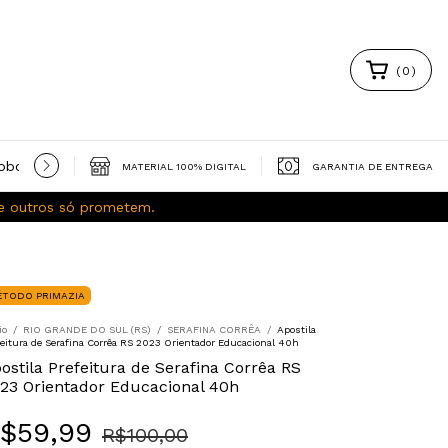
(
0
)
obooks gratuitos
Política de Privacidade
Trocas e Devoluç
MATERIAL 100% DIGITAL
GARANTIA DE ENTREGA
ue outros só prometem.
ÉTODO PRIMAZIA
io
/
RIO GRANDE DO SUL (RS)
/
SERAFINA CORRÊA
/
Apostila
feitura de Serafina Corrêa RS 2023 Orientador Educacional 40h
ostila Prefeitura de Serafina Corrêa RS
23 Orientador Educacional 40h
$59,99
R$100,00