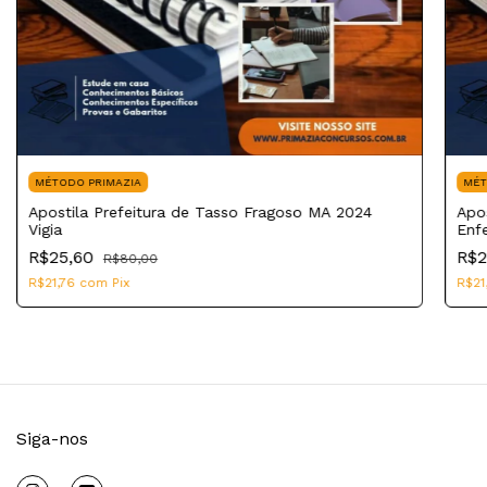
MÉTODO PRIMAZIA
MÉT
Apostila Prefeitura de Tasso Fragoso MA 2024
Apo
Vigia
Enf
R$25,60
R$2
R$80,00
R$21,76
com
Pix
R$21
Siga-nos