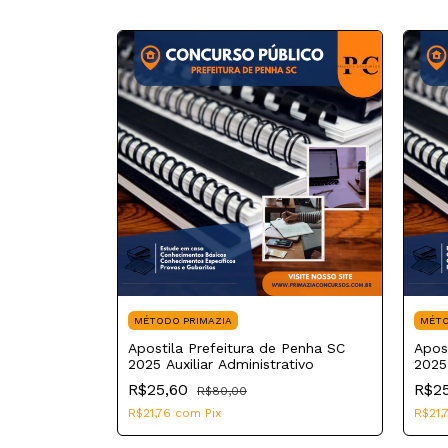
MÉTODO PRIMAZIA
MÉTO
ª Região SP
Apostila Prefeitura de Penha SC
Apos
strativo e
2025 Auxiliar Administrativo
2025
R$25,60
R$2
R$80,00
R$21,76
com
Pix
R$21,