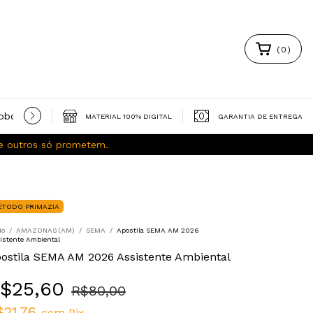
(
0
)
obooks gratuitos
Política de Privacidade
Trocas e Devoluç
MATERIAL 100% DIGITAL
GARANTIA DE ENTREGA
ue outros só prometem.
ÉTODO PRIMAZIA
io
/
AMAZONAS (AM)
/
SEMA
/
Apostila SEMA AM 2026
istente Ambiental
ostila SEMA AM 2026 Assistente Ambiental
$25,60
R$80,00
$21,76
com
Pix