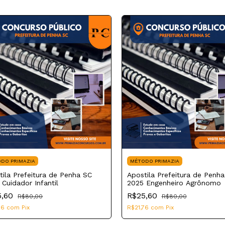
DO PRIMAZIA
MÉTODO PRIMAZIA
tila Prefeitura de Penha SC
Apostila Prefeitura de Penh
 Cuidador Infantil
2025 Engenheiro Agrônomo
5,60
R$25,60
R$80,00
R$80,00
76
com
Pix
R$21,76
com
Pix