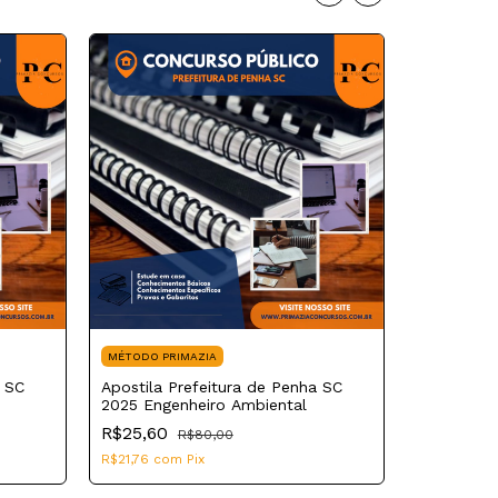
MÉTODO PRIMAZIA
a SC
Apostila Prefeitura de Penha SC
MÉTODO PR
2025 Engenheiro Ambiental
Apostila P
R$25,60
R$80,00
2025 Engen
R$21,76
com
Pix
R$25,60
R$21,76
co