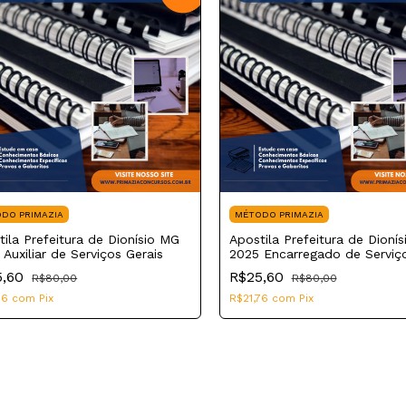
DO PRIMAZIA
MÉTODO PRIMAZIA
tila Prefeitura de Dionísio MG
Apostila Prefeitura de Dioní
Auxiliar de Serviços Gerais
2025 Encarregado de Serviç
Administrativo
5,60
R$25,60
R$80,00
R$80,00
76
com
Pix
R$21,76
com
Pix