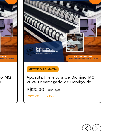
MÉTODO PRIMAZIA
sio MG
Apostila Prefeitura de Dionísio MG
MÉTODO PR
o
2025 Encarregado de Serviço de
Apostila P
Água
R$25,60
R$80,00
2025 Enfe
R$21,76
com
Pix
R$25,60
R$21,76
co