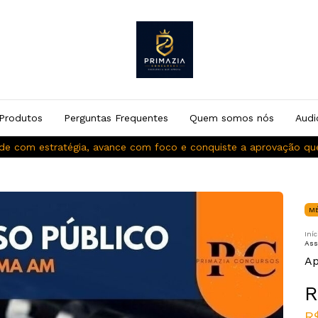
Produtos
Perguntas Frequentes
Quem somos nós
Audi
de com estratégia, avance com foco e conquiste a aprovação q
M
Iníc
Ass
Ap
R
R