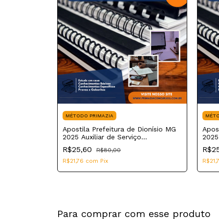
MÉTODO PRIMAZIA
MÉTO
écnico
Apostila Prefeitura de Dionísio MG
Apos
2025 Auxiliar de Serviço
2025 
Administrativo
R$25,60
R$2
R$80,00
R$21,76
com
Pix
R$21,
Para comprar com esse produto