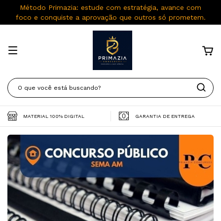
Método Primazia: estude com estratégia, avance com
foco e conquiste a aprovação que outros só prometem.
MATERIAL 100% DIGITAL
GARANTIA DE ENTREGA