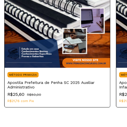
MÉTODO PRIMAZIA
MÉT
Apostila Prefeitura de Penha SC 2025 Auxiliar
Apo
Administrativo
Infa
R$25,60
R$2
R$80,00
R$21,76
com
Pix
R$21