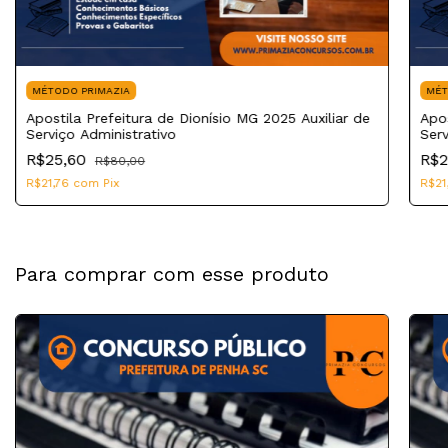
MÉTODO PRIMAZIA
MÉT
Apostila Prefeitura de Dionísio MG 2025 Auxiliar de
Apos
Serviço Administrativo
Serv
R$25,60
R$2
R$80,00
R$21,76
com
Pix
R$21
Para comprar com esse produto