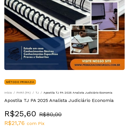
MÉTODO PRIMAZIA
Início
/
PARÁ (PA)
/
TJ
/
Apostila TJ PA 2025 Analista Judiciário Economia
Apostila TJ PA 2025 Analista Judiciário Economia
R$25,60
R$80,00
R$21,76
com
Pix