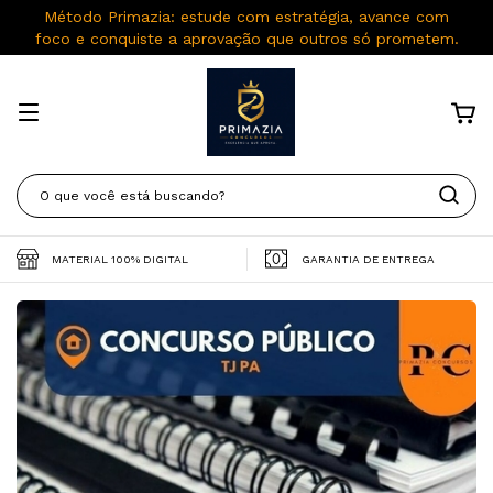
Método Primazia: estude com estratégia, avance com
foco e conquiste a aprovação que outros só prometem.
MATERIAL 100% DIGITAL
GARANTIA DE ENTREGA