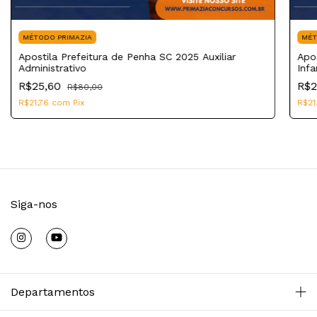
MÉTODO PRIMAZIA
MÉT
Apostila Prefeitura de Penha SC 2025 Auxiliar
Apo
Administrativo
Infa
R$25,60
R$2
R$80,00
R$21,76
com
Pix
R$21
Siga-nos
Departamentos