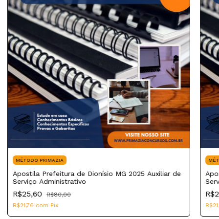
MÉTODO PRIMAZIA
MÉT
Apostila Prefeitura de Dionísio MG 2025 Auxiliar de
Apos
Serviço Administrativo
Serv
R$25,60
R$2
R$80,00
R$21,76
com
Pix
R$21