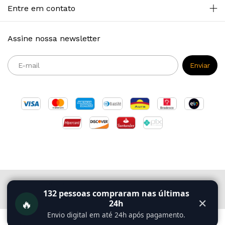
Entre em contato
Assine nossa newsletter
Copyright Primazia Concursos - 2026. Todos os direitos reservados.
132
pessoas compraram nas últimas
🔥
✕
24h
Envio digital em até 24h após pagamento.
Ao navegar por este site
você aceita o uso de
Entendi
cookies
para agilizar a sua experiência de compra.