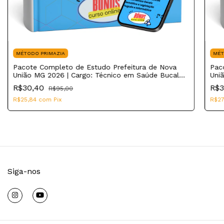
MÉTODO PRIMAZIA
MÉT
Pacote Completo de Estudo Prefeitura de Nova
Pac
União MG 2026 | Cargo: Técnico em Saúde Bucal
Uni
PSF
R$30,40
R$
R$95,00
R$25,84
com
Pix
R$2
Siga-nos