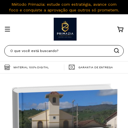
Método Primazia: estude com estratégia, avance com
foco e conquiste a aprovação que outros só prometem.
MATERIAL 100% DIGITAL
GARANTIA DE ENTREGA