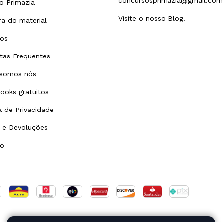
concursosprimazia@gmail.co
o Primazia
Visite o nosso Blog!
a do material
tos
tas Frequentes
somos nós
ooks gratuitos
ca de Privacidade
 e Devoluções
to