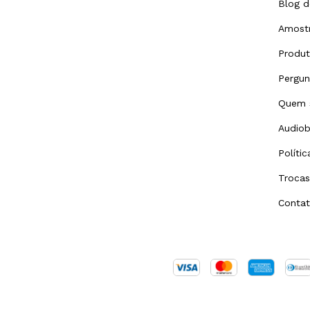
Blog d
Amostr
Produ
Pergun
Quem 
Audiob
Políti
Trocas
Conta