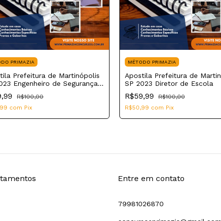
DO PRIMAZIA
MÉTODO PRIMAZIA
ila Prefeitura de Martinópolis
Apostila Prefeitura de Marti
023 Engenheiro de Segurança
SP 2023 Diretor de Escola
rabalho
9,99
R$59,99
R$100,00
R$100,00
,99
com
Pix
R$50,99
com
Pix
tamentos
Entre em contato
79981026870