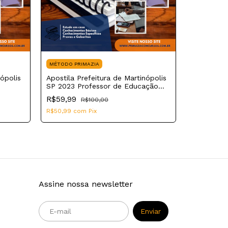
MÉTODO PRIMAZIA
nópolis
Apostila Prefeitura de Martinópolis
MÉTODO PR
SP 2023 Professor de Educação
Apostila P
Básica II Educação Física
R$59,99
R$100,00
SP 2023 As
R$50,99
com
Pix
R$59,99
R$50,99
co
Assine nossa newsletter