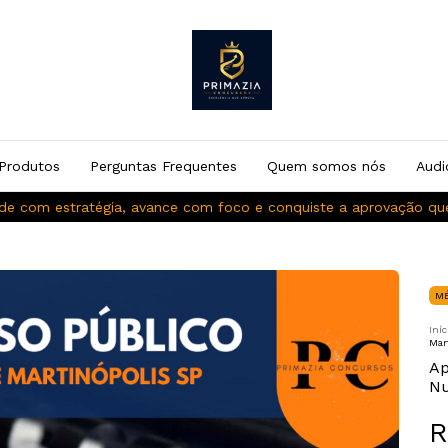
Produtos
Perguntas Frequentes
Quem somos nós
Audi
de com estratégia, avance com foco e conquiste a aprovação q
M
Iníc
Mar
Ap
Nu
R