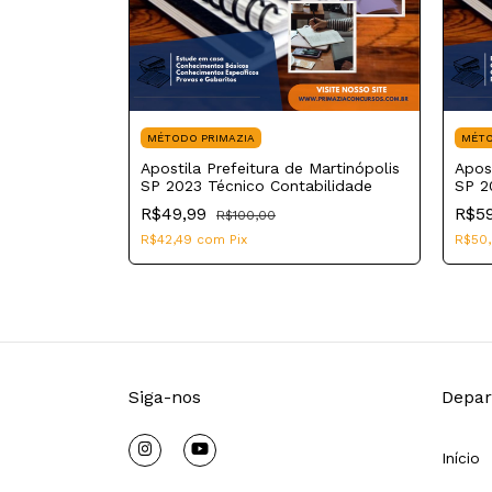
MÉTODO PRIMAZIA
MÉTO
Martinópolis
Apostila Prefeitura de Martinópolis
Apost
 Educação
SP 2023 Técnico Contabilidade
SP 2
do T
R$49,99
R$5
R$100,00
R$42,49
com
Pix
R$50
Siga-nos
Depar
Início