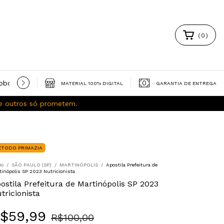
(
0
)
obooks gratuitos
Política de Privacidade
Trocas e Devoluç
MATERIAL 100% DIGITAL
GARANTIA DE ENTREGA
ue outros só prometem.
ÉTODO PRIMAZIA
io
/
SÃO PAULO (SP)
/
MARTINÓPOLIS
/
Apostila Prefeitura de
tinópolis SP 2023 Nutricionista
ostila Prefeitura de Martinópolis SP 2023
tricionista
$59,99
R$100,00