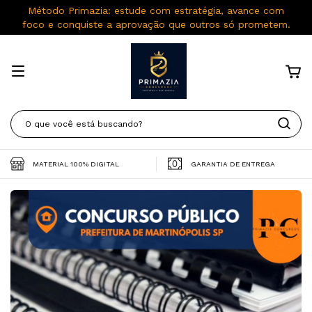
Método Primazia: estude com estratégia, avance com
foco e conquiste a aprovação que outros só prometem.
MATERIAL 100% DIGITAL
GARANTIA DE ENTREGA