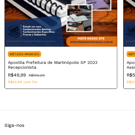
MÉTODO PRIMAZIA
MÉT
Apostila Prefeitura de Martinópolis SP 2023
Apos
Recepcionista
Assi
R$49,99
R$5
R$100,00
R$42,49
com
Pix
R$5
Siga-nos