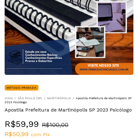
MÉTODO PRIMAZIA
Início
/
SÃO PAULO (SP)
/
MARTINÓPOLIS
/
Apostila Prefeitura de Martinópolis SP
2023 Psicólogo
Apostila Prefeitura de Martinópolis SP 2023 Psicólogo
R$59,99
R$100,00
R$50,99
com
Pix