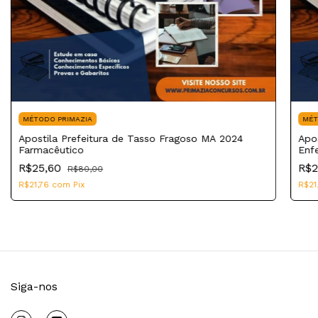
MÉTODO PRIMAZIA
MÉT
Apostila Prefeitura de Tasso Fragoso MA 2024
Apo
Farmacêutico
Enf
R$25,60
R$2
R$80,00
R$21,76
com
Pix
R$21
Siga-nos